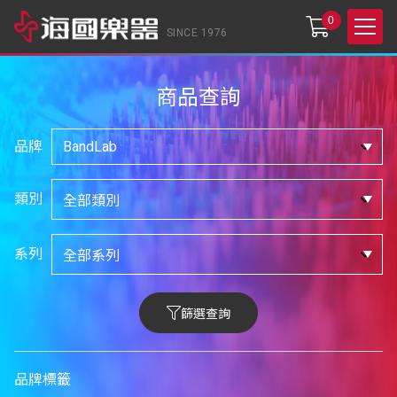
0
SINCE 1976
商品查詢
品牌
類別
系列
篩選查詢
品牌標籤