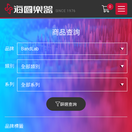
0
SINCE 1976
商品查詢
品牌
類別
系列
篩選查詢
品牌標籤