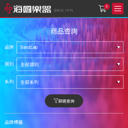
0
SINCE 1976
商品查詢
品牌
類別
系列
篩選查詢
品牌標籤