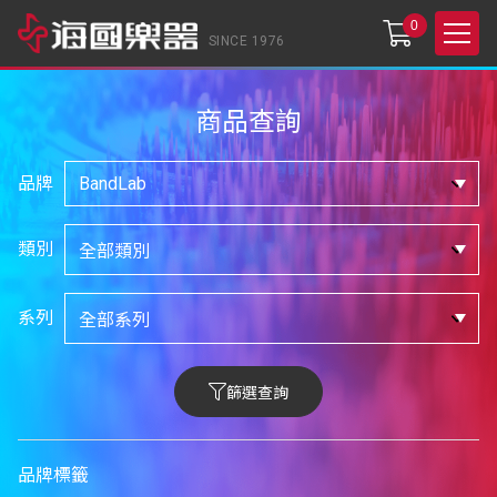
0
SINCE 1976
商品查詢
品牌
類別
系列
篩選查詢
品牌標籤