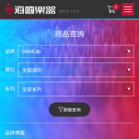
0
SINCE 1976
商品查詢
品牌
類別
系列
篩選查詢
品牌標籤