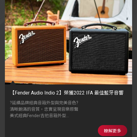
【Fender Audio Indio 2】榮獲2022 IFA 最佳藍牙音響
?延續品牌經典音箱外型與完美音色?
清晰飽滿的音質，忠實呈現音樂原聲
美式經典Fender吉他音箱外型
木製箱體搭配手工裱裝的獨特面料網布
瞭解更多