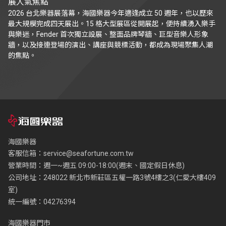
展人氣焦點
2026 台北樂器展落幕，海國樂器今年適逢成立 50 週年，也以歷來
最大規模完成四天展出。15 格大型展區從開展起，便持續湧入樂手
與樂迷，Fender 首次獨立設展、整面品牌琴牆、巨型音樂人形象
牆，以及接連登場的演出、講座與競標活動，都成為現場聚集人潮
的焦點。
海國樂器
客服信箱：
service@seafortune.com.tw
營業時間：週一~週五 09:00-18:00(週末、國定假日休息)
公司地址：248022 新北市新莊區五權一路3號4樓之3(仁愛大樓409
室)
統一編號：04276394
海國樂器門市