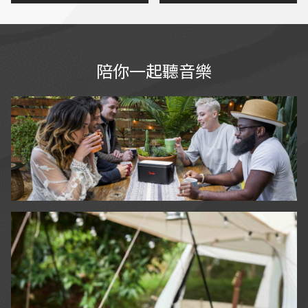
已的聲音
沒有突起扭曲
自帶空間校正功能，不用兩
分鐘即可完成校正，相當實
用
喇叭外型精巧，方便攜帶，
陪你一起聽音樂
隨處都可建構個人專業錄音
室