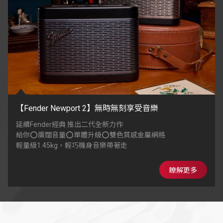
【Fender Newport 2】無時無刻享受音樂
延續Fender經典 推出二代全新力作
給你⭕廣闊音量⭕單體升級⭕雙色質感金屬網格
輕量級1.45kg，輕巧機身音樂帶著走
瞭解更多