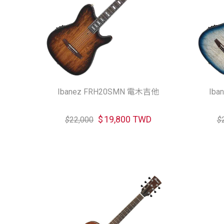
Ibanez FRH20SMN 電木吉他
Ib
$
19,800 TWD
$
22,000
$