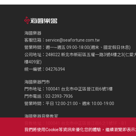
海國樂器
客服信箱：
service@seafortune.com.tw
營業時間：週一~週五 09:00-18:00(週末、國定假日休息)
公司地址：248022 新北市新莊區五權一路3號4樓之3(仁愛
樓409室)
統一編號：04276394
海國樂器門市
門市地址：100041 台北市中正區晉江街6號1樓
門市電話：02-2393-7936
營業時間：平日 12:00-21:00、週末 10:00-19:00
海國樂器音樂教室
音教地址：100041 台北市中正區晉江街6之1號1F、B1
我們將使用cookie等資訊來優化您的體驗，繼續瀏覽即表
音教電話：02-2393-1279