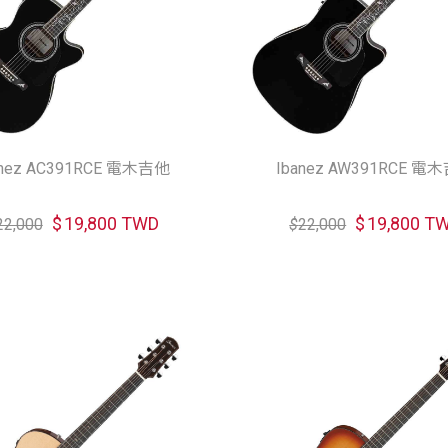
anez AC391RCE 電木吉他
Ibanez AW391RCE 電
$
19,800 TWD
$
19,800 T
22,000
$
22,000