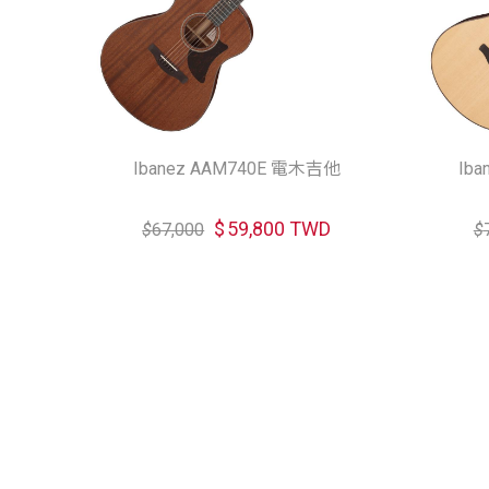
Ibanez AAM740E 電木吉他
Ib
$
59,800 TWD
$
67,000
$