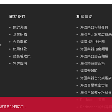
關於我們
相關連結
關於海國
海國樂器粉絲專頁
企業採購
海國台北旗艦店粉絲
合作提案
海國福利社社團
大
使用條款
海國樂器指南頻道
隱私權政策
海國樂器影音頻道
官方聲明
海國樂器部落格
海國樂器IG
海國樂器台北旗艦店I
海國音樂教室官網
海國音樂教室粉絲專
Rockschool官網
示您同意我們使用。
Rockschool粉絲專