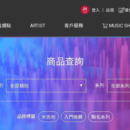
登入
註冊
填
售據點
ARTIST
客戶服務
MUSIC S
商品查詢
別
系列
品牌標籤
木吉他
入門推薦
聯名系列