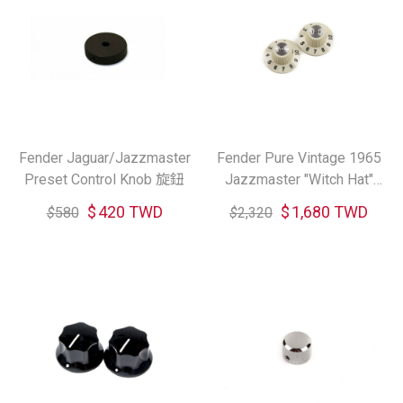
Fender Jaguar/Jazzmaster
Fender Pure Vintage 1965
Preset Control Knob 旋鈕
Jazzmaster "Witch Hat"
Knob Set 旋鈕
$
420 TWD
$
1,680 TWD
$
580
$
2,320