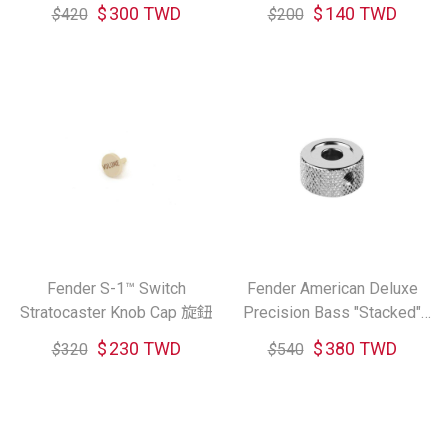
旋鈕
$
300 TWD
$
140 TWD
$
420
$
200
Fender S-1™ Switch
Fender American Deluxe
Stratocaster Knob Cap 旋鈕
Precision Bass "Stacked"
Knob 旋鈕
$
230 TWD
$
380 TWD
$
320
$
540