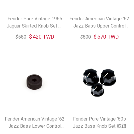
Fender Pure Vintage 1965
Fender American Vintage '62
Jaguar Skirted Knob Set 旋
Jazz Bass Upper Control
鈕
Knob 旋鈕
$
420 TWD
$
570 TWD
$
580
$
800
Fender American Vintage '62
Fender Pure Vintage '60s
Jazz Bass Lower Control
Jazz Bass Knob Set 旋鈕
Knob 旋鈕