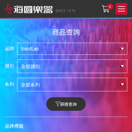
0
SINCE 1976
商品查詢
品牌
類別
系列
篩選查詢
品牌標籤