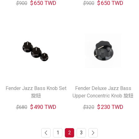
$
650 TWD
$
650 TWD
$
900
$
900
Fender Jazz Bass Knob Set
Fender Deluxe Jazz Bass
旋鈕
Upper Concentric Knob 旋鈕
$
490 TWD
$
230 TWD
$
680
$
320
1
2
3