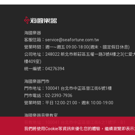
海國樂器
客服信箱：
service@seafortune.com.tw
營業時間：週一~週五 09:00-18:00(週末、國定假日休息)
公司地址：248022 新北市新莊區五權一路3號4樓之3(仁愛
樓409室)
統一編號：04276394
海國樂器門市
門市地址：100041 台北市中正區晉江街6號1樓
門市電話：02-2393-7936
營業時間：平日 12:00-21:00、週末 10:00-19:00
海國樂器音樂教室
音教地址：100041 台北市中正區晉江街6之1號1F、B1
我們將使用cookie等資訊來優化您的體驗，繼續瀏覽即表
音教電話：02-2393-1279