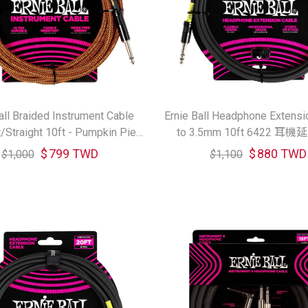
all Braided Instrument Cable
Ernie Ball Headphone Extens
t/Straight 10ft - Pumpkin Pie
to 3.5mm 10ft 6422 耳
6468 樂器導線
$
799 TWD
$
880 TWD
$
1,000
$
1,100