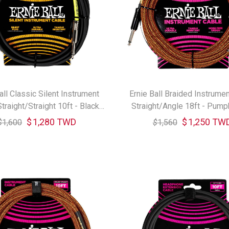
all Classic Silent Instrument
Ernie Ball Braided Instrume
traight/Straight 10ft - Black
Straight/Angle 18ft - Pump
6472 樂器導線
6471 樂器導線
$
1,280 TWD
$
1,250 TW
$
1,600
$
1,560