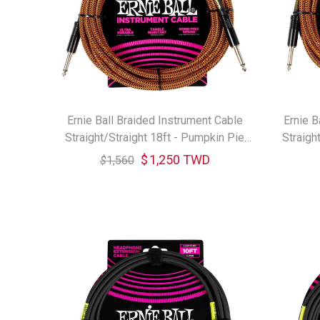
Ernie Ball Braided Instrument Cable
Ernie B
Straight/Straight 18ft - Pumpkin Pie
Straigh
6469 樂器導線
$
1,250 TWD
$
1,560