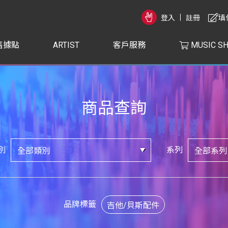
登入
註冊
填
售據點
ARTIST
客戶服務
MUSIC S
商品查詢
別
系列
品牌標籤
吉他/貝斯配件