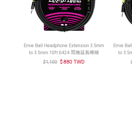
Ernie Ball Headphone Extension 3.5mm
Ernie Ba
to 3.5mm 10ft 6424 耳機延長導線
to 3
$
880 TWD
$
1,100