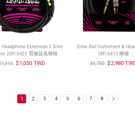
ll Headphone Extension 3.5mm
Ernie Ball Instrument & He
.5mm 20ft 6425 耳機延長導線
18ft 6411 導線
$
1,050 TWD
$
2,980 TW
$
1,310
$
3,730
1
2
3
4
5
6
7
8