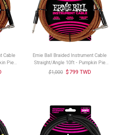
nt Cable
Ernie Ball Braided Instrument Cable
kin Pie
Straight/Angle 10ft - Pumpkin Pie
6470 樂器導線
D
$
799 TWD
$
1,000