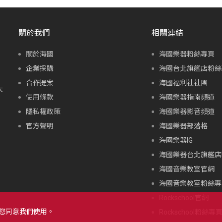
關於我們
相關連結
關於海國
海國樂器粉絲專頁
企業採購
海國台北旗艦店粉絲
合作提案
海國福利社社團
大
使用條款
海國樂器指南頻道
隱私權政策
海國樂器影音頻道
官方聲明
海國樂器部落格
海國樂器IG
海國樂器台北旗艦店I
海國音樂教室官網
海國音樂教室粉絲專
Rockschool官網
示您同意我們使用。
Rockschool粉絲專