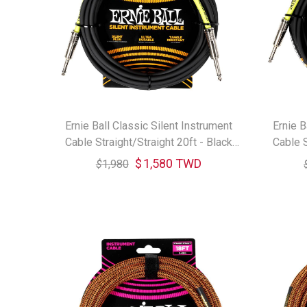
Ernie Ball Classic Silent Instrument
Ernie B
Cable Straight/Straight 20ft - Black
Cable S
6473 樂器導線
$
1,580 TWD
$
1,980