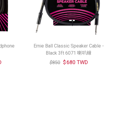
adphone
Ernie Ball Classic Speaker Cable -
Black 3ft 6071 喇叭線
D
$
680 TWD
$
850