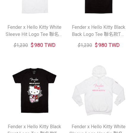
Fender x Hello Kitty White
Fender x Hello Kitty Black
Sleeve Hit Logo Tee 聯名款
Back Logo Tee 聯名款T恤
T恤 (S/M/L/XL)
(S/M/L/XL)
$
980 TWD
$
980 TWD
$
1,230
$
1,230
Fender x Hello Kitty Black
Fender x Hello Kitty White