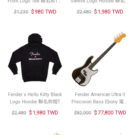
Front Logo Tee 聯名款T恤
Sleeve Logo Hoodie 聯名款
(S/M/L/XL)
帽T (S/M/L/XL)
$
980 TWD
$
1,980 TWD
$
1,230
$
2,480
Fender x Hello Kitty Black
Fender American Ultra II
Logo Hoodie 聯名款帽T
Precision Bass Ebony 電貝
(S/M/L/XL)
斯 (共二色)
$
1,980 TWD
$
77,800 TWD
$
2,480
$
82,000