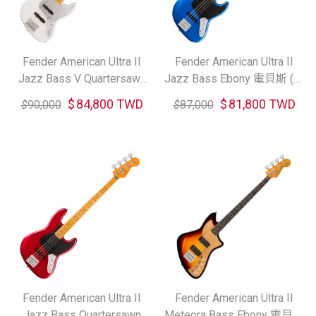
Fender American Ultra II
Fender American Ultra II
Jazz Bass V Quartersawn
Jazz Bass Ebony 電貝斯 (共
Maple 五弦電貝斯 (共二色)
三色)
$
84,800 TWD
$
81,800 TWD
$
90,000
$
87,000
Fender American Ultra II
Fender American Ultra II
Jazz Bass Quartersawn
Meteora Bass Ebony 電貝斯