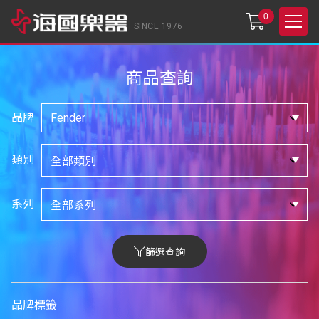
0
SINCE 1976
商品查詢
品牌
類別
系列
篩選查詢
品牌標籤