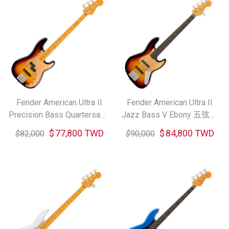
Fender American Ultra II
Fender American Ultra II
Precision Bass Quartersawn
Jazz Bass V Ebony 五弦電
Maple 電貝斯 (共二色)
貝斯
$
77,800 TWD
$
84,800 TWD
$
82,000
$
90,000