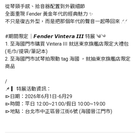
從琴頸手感、拾音器配置到外觀細節
全面重現 Fender 黃金年代的經典魅力 ✨
不只是復古外型，而是把那個年代的聲音一起帶回來 .ᐟ.ᐟ
#期間限定｜𝙁𝙚𝙣𝙙𝙚𝙧 𝙑𝙞𝙣𝙩𝙚𝙧𝙖 𝙄𝙄𝙄 特展 ༄࿓
1. 至海國門市購買 Vintera III 就送東京旗艦店限定大禮包
(毛巾/提袋/筆記本)
2. 至海國門市試琴拍限動 tag 海國 ，就抽東京旗艦店限定
商品
/
📌 ▎特展活動資訊：
⧐日期：2026年6月1日-6月29
⧐時間：平日 12:00~21:00/假日 10:00~19:00
⧐地點：台北市中正區晉江街6號 (海國晉江門市)