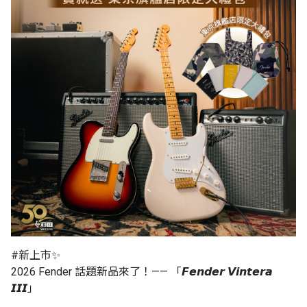
#新上市✨
2026 Fender 話題新品來了！—— 「𝙁𝙚𝙣𝙙𝙚𝙧 𝙑𝙞𝙣𝙩𝙚𝙧𝙖
𝙄𝙄𝙄」