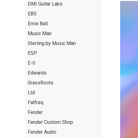
DMI Guitar Labs
EBS
Ernie Ball
Music Man
Sterling by Music Man
ESP
E-II
Edwards
GrassRoots
Ltd
Fatfreq
Fender
Fender Custom Shop
Fender Audio