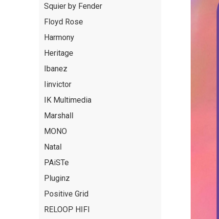
Squier by Fender
Floyd Rose
Harmony
Heritage
Ibanez
Iinvictor
IK Multimedia
Marshall
MONO
Natal
PAiSTe
Pluginz
Positive Grid
RELOOP HIFI