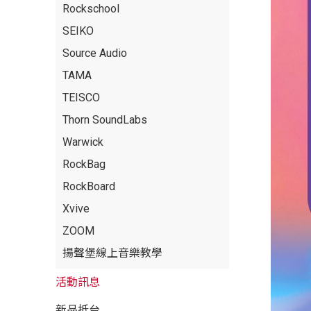
Rockschool
SEIKO
Source Audio
TAMA
TEISCO
Thorn SoundLabs
Warwick
RockBag
RockBoard
Xvive
ZOOM
揚聲堡線上音樂教學
活動訊息
新品抵台