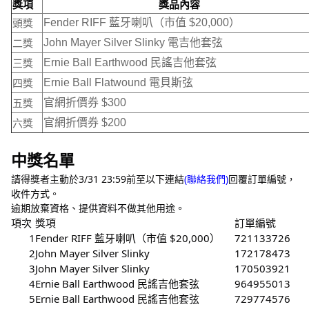
獎項
獎品內容
頭獎
Fender RIFF 藍牙喇叭（市值 $20,000）
二獎
John Mayer Silver Slinky 電吉他套弦
三獎
Ernie Ball Earthwood 民謠吉他套弦
四獎
Ernie Ball Flatwound 電貝斯弦
五獎
官網折價券 $300
六獎
官網折價券 $200
中獎名單
請得獎者主動於3/31 23:59前至以下連結
(聯絡我們)
回覆訂單編號，
收件方式。
逾期放棄資格、提供資料不做其他用途。
項次
獎項
訂單編號
1
Fender RIFF 藍牙喇叭（市值 $20,000）
721133726
2
John Mayer Silver Slinky
172178473
3
John Mayer Silver Slinky
170503921
4
Ernie Ball Earthwood 民謠吉他套弦
964955013
5
Ernie Ball Earthwood 民謠吉他套弦
729774576