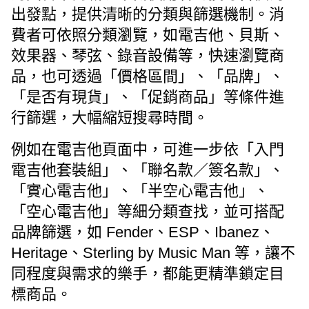
出發點，提供清晰的分類與篩選機制。消
費者可依照分類瀏覽，如電吉他、貝斯、
效果器、琴弦、錄音設備等，快速瀏覽商
品，也可透過「
價格區間
」、「品牌
」、
「是否有現貨
」、「促銷商品
」等條件進
行篩選，大幅縮短搜尋時間。
例如在電吉他頁面中，可進一步依「入門
電吉他套裝組
」、「聯名款／簽名款
」、
「實心電吉他
」、「半空心電吉他
」、
「空心電吉他
」等細分類查找，並可搭配
品牌篩選，如 Fender、
ESP、Ibanez、
Heritage、Sterling by Music Man 等，讓不
同程度與需求的樂手，都能更精準鎖定目
標商品。