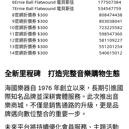
6
Ernie Ball Flatwound 電貝斯弦
177507384
7
Ernie Ball Flatwound 電貝斯弦
534547759
8
官網折價券 $300
808474438
9
官網折價券 $300
803038041
10
官網折價券 $300
723225582
11
官網折價券 $300
598547360
12
官網折價券 $300
581109227
13
官網折價券 $300
551201254
14
官網折價券 $300
540615012
全新里程碑 打造完整音樂購物生態
海國樂器自 1976 年創立以來，長期引進國
際知名品牌並深耕實體服務。此次推出音
樂商城，不僅是銷售通路的升級，更是品
牌邁向數位整合的重要一步。
未來平台將持續優化會員服務、主題活動