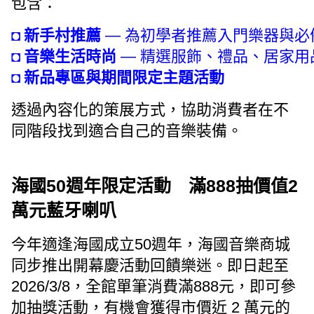
包含：
◘ 
新手村推薦 
— 為初學者推薦入門樂器與必
◘ 
音樂生活時尚 
— 精選服飾、禮品、居家
◘ 
新品專區與期間限定主題活動
透過內容化的策展方式，協助消費者在不
同階段找到適合自己的音樂裝備。
海國50週年限定活動 滿888抽價值2
萬元藍牙喇叭
今年適逢海國成立50週年，海國音樂商城
同步推出開幕慶活動回饋樂迷。即日起至
2026/3/8，全館單筆消費滿888元，即可參
加抽獎活動，有機會獲得市價近 2 萬元的