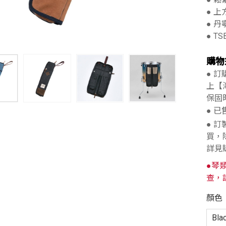
● 
● 
● TS
購物
● 
上【
保固
● 
● 
買，
詳見
●琴
查，
顏色
Bla