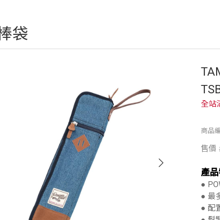
棒袋
TA
TS
全站
商品編號
售價
產品
● P
● 
● 
● 鬆