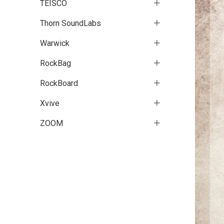
TEISCO
Thorn SoundLabs
Warwick
RockBag
RockBoard
Xvive
ZOOM