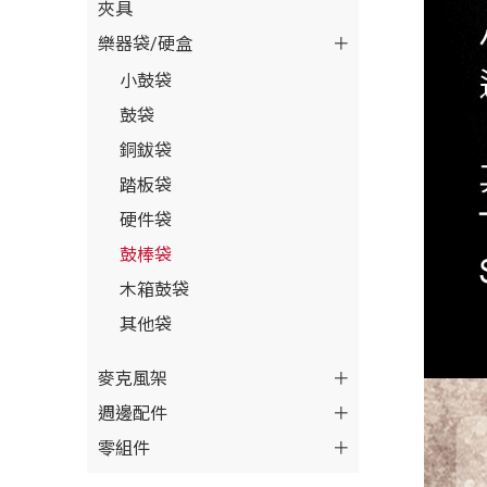
夾具
樂器袋/硬盒
小鼓袋
鼓袋
銅鈸袋
踏板袋
硬件袋
鼓棒袋
木箱鼓袋
其他袋
麥克風架
週邊配件
零組件