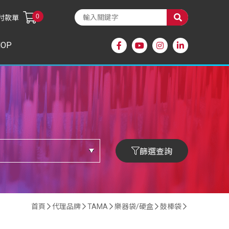
0
付款單
HOP
篩選查詢
首頁
代理品牌
TAMA
樂器袋/硬盒
鼓棒袋