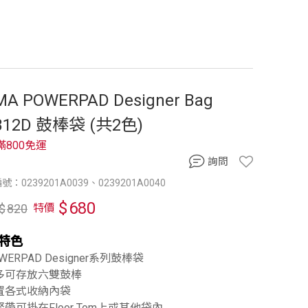
MA POWERPAD Designer Bag
B12D 鼓棒袋 (共2色)
滿800免運
詢問
：0239201A0039、0239201A0040
$
680
$
820
特價
特色
OWERPAD Designer系列鼓棒袋
最多可存放六雙鼓棒
配置各式收納內袋
緊帶可掛在Floor Tom上或其他袋內