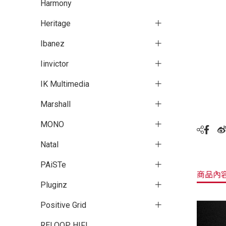
Harmony
Heritage
Ibanez
Iinvictor
IK Multimedia
Marshall
MONO
Natal
PAiSTe
商品內
Pluginz
Positive Grid
RELOOP HIFI