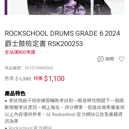
ROCKSCHOOL DRUMS GRADE 6 2024
爵士鼓檢定書 RSK200253
全站滿800免運
詢問
商品編號：5010104A0060
$
1,100
$
1,380
售價
特價
產品特色
● 考試用曲子技術練習輔助考試和一般音樂性問題下一個級
數預覽考試資訊、網上報名、評分標準、抵達試場準備事項
以上內容僅供參考，以 Rockschool 官方網站公告及書籍資
訊為準
●
Rockschool 官方網站