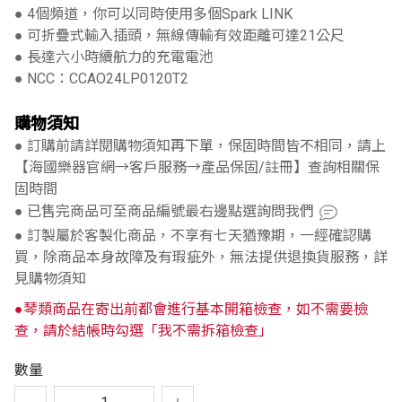
● 4個頻道，你可以同時使用多個Spark LINK
● 可折疊式輸入插頭，無線傳輸有效距離可達21公尺
● 長達六小時續航力的充電電池
● NCC：CCAO24LP0120T2
購物須知
● 訂購前請詳閱購物須知再下單，保固時間皆不相同，請上
【海國樂器官網→客戶服務→產品保固/註冊】查詢相關保
固時間
● 已售完商品可至商品編號最右邊點選詢問我們
● 訂製屬於客製化商品，不享有七天猶豫期，一經確認購
買，除商品本身故障及有瑕疵外，無法提供退換貨服務，詳
見購物須知
●琴類商品在寄出前都會進行基本開箱檢查，如不需要檢
查，請於結帳時勾選「我不需拆箱檢查」
數量