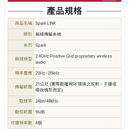
商品名稱
Spark LINK
類別
無線傳輸系統
系列
Spark
2.4GHz Positive Grid proprietary wireless
無線類型
audio
頻率響應
20Hz–20kHz
21公尺 (實際距離視RF環境之反射、干擾或
傳輸範圍
吸收情形而定)
取樣率
24bit/48kHz
動態範圍
96dB
可選頻率數
4個