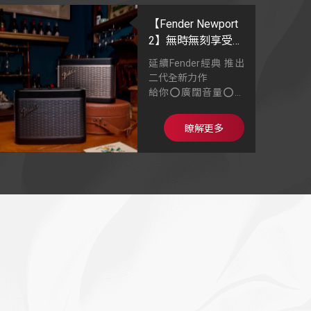
【Fender Newport
2】無時無刻享受音
樂
延續Fender經典 推出
二代全新力作
給你⭕廣闊音量⭕單
體升級⭕雙色質感金
屬網格
瞭解更多
輕量級1.45kg，輕巧
機身音樂帶著走