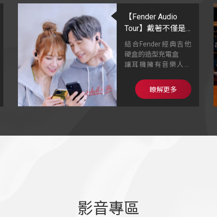
【Fender Audio
Tour】戴著不僅是
聽音樂，也是一種
結合Fender經典吉他
潮流搭配
硬盒的造型充電盒
讓耳機擁有音樂人的
品味高度外
細膩真實的聲音，身
瞭解更多
歷其境的感受
多重閃粉塗層，具備
星光亮面效果
影音專區