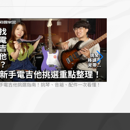
級空間系效果器！Delay +Reverb 一顆搞定！
Xviv
系統