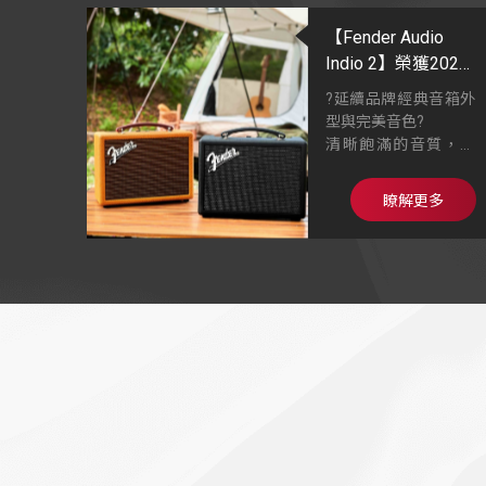
【Fender Audio
Indio 2】榮獲2022
IFA 最佳藍牙音響
?延續品牌經典音箱外
型與完美音色?
清晰飽滿的音質，忠
實呈現音樂原聲
美式經典Fender吉他
瞭解更多
音箱外型
木製箱體搭配手工裱
裝的獨特面料網布