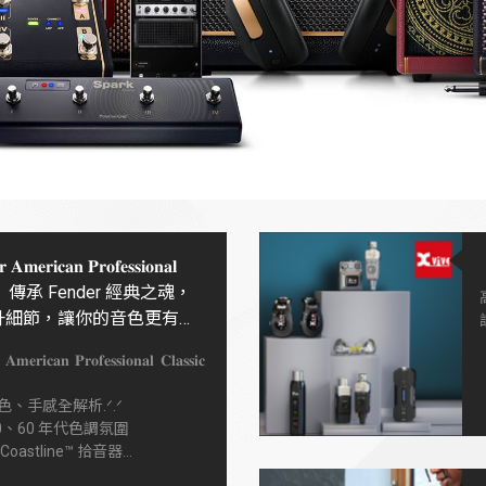
𝐀𝐦𝐞𝐫𝐢𝐜𝐚𝐧 𝐏𝐫𝐨𝐟𝐞𝐬𝐬𝐢𝐨𝐧𝐚𝐥
𝐬𝐢𝐜 】傳承 Fender 經典之魂，
升細節，讓你的音色更有深
有個性
𝐦𝐞𝐫𝐢𝐜𝐚𝐧 𝐏𝐫𝐨𝐟𝐞𝐬𝐬𝐢𝐨𝐧𝐚𝐥 𝐂𝐥𝐚𝐬𝐬𝐢𝐜
、手感全解析.ᐟ.ᐟ
0、60 年代色調氛圍
oastline™ 拾音器
細節，復古靈魂 × 現代演奏性