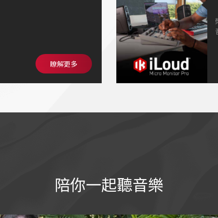
色更有深度、更有個性🫧
瞭解更多
陪你一起聽音樂