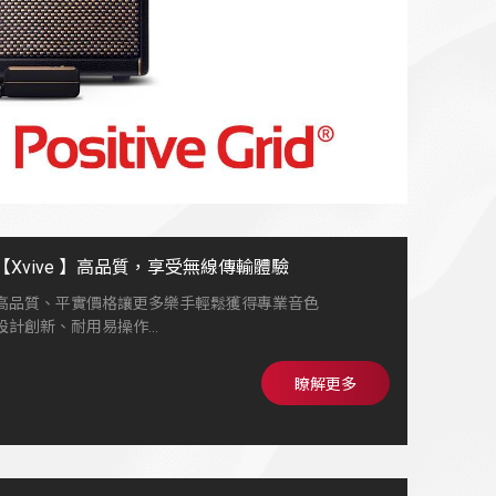
【Xvive 】高品質，享受無線傳輸體驗
高品質、平實價格讓更多樂手輕鬆獲得專業音色
設計創新、耐用易操作
在舞台、錄音室或練習環境能帶來穩定可靠的Tone
陪伴每位音樂人找到屬於自已的聲音
瞭解更多