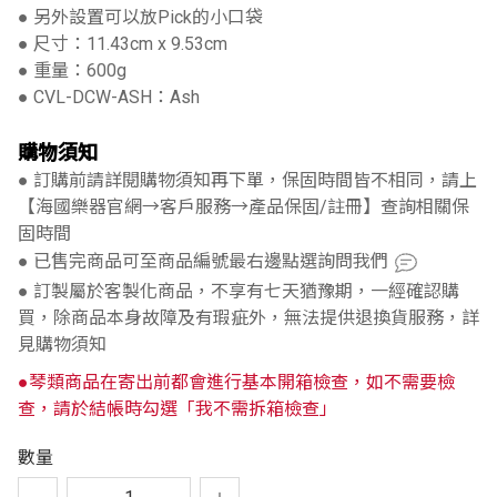
● 另外設置可以放Pick的小口袋
● 尺寸：11.43cm x 9.53cm
● 重量：600g
● CVL-DCW-ASH：Ash
購物須知
● 訂購前請詳閱購物須知再下單，保固時間皆不相同，請上
【海國樂器官網→客戶服務→產品保固/註冊】查詢相關保
固時間
● 已售完商品可至商品編號最右邊點選詢問我們
● 訂製屬於客製化商品，不享有七天猶豫期，一經確認購
買，除商品本身故障及有瑕疵外，無法提供退換貨服務，詳
見購物須知
●琴類商品在寄出前都會進行基本開箱檢查，如不需要檢
查，請於結帳時勾選「我不需拆箱檢查」
數量