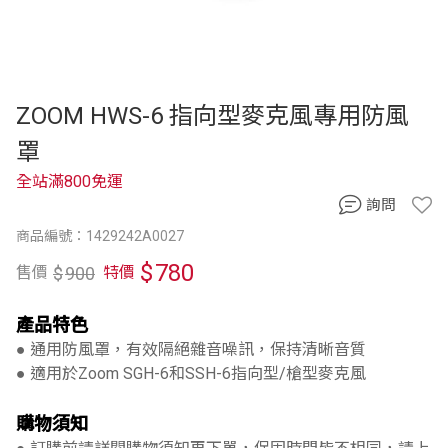
ZOOM HWS-6 指向型麥克風專用防風
罩
全站滿800免運
詢問
商品編號：1429242A0027
$
780
$
900
售價
特價
產品特色
● 通用防風罩，有效隔絕雜音噪訊，保持清晰音質
● 適用於Zoom SGH-6和SSH-6指向型/槍型麥克風
購物須知