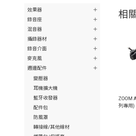
相
效果器
錄音座
混音器
攝錄器材
錄音介面
麥克風
週邊配件
變壓器
耳機擴大機
藍牙收發器
ZOOM 
列專用)
配件包
防風罩
轉接線/其他線材