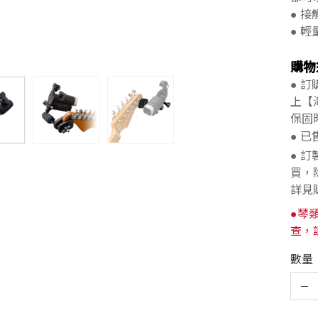
● 
● 輕
購物
● 
上【
保固
● 
● 
買，
詳見
●琴
查，
數量