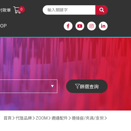
0
付款單
HOP
篩選查詢
首頁
代理品牌
ZOOM
週邊配件
連接座/夾具/支架