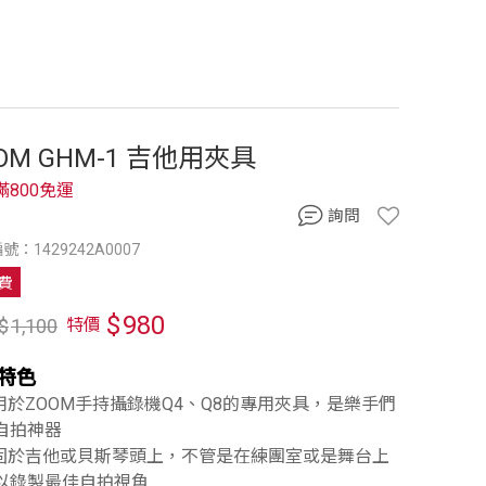
OM GHM-1 吉他用夾具
滿800免運
詢問
號：1429242A0007
費
$
980
$
1,100
特價
特色
適用於ZOOM手持攝錄機Q4、Q8的專用夾具，是樂手們
自拍神器
夾固於吉他或貝斯琴頭上，不管是在練團室或是舞台上
以錄製最佳自拍視角