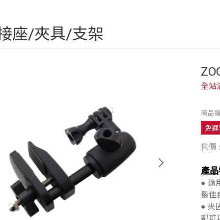
接座/夾具/支架
ZO
全站
商品編
免運
售價
產品
● 
最佳
● 
都可