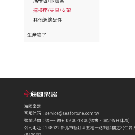
攜帶包/保護套
連接座/夾具/支架
其他週邊配件
生產終了
海國樂器
客服信箱：
service@seafortune.com.tw
營業時間：週一~週五 09:00-18:00(週末、國定假日休息)
公司地址：248022 新北市新莊區五權一路3號4樓之3(仁愛