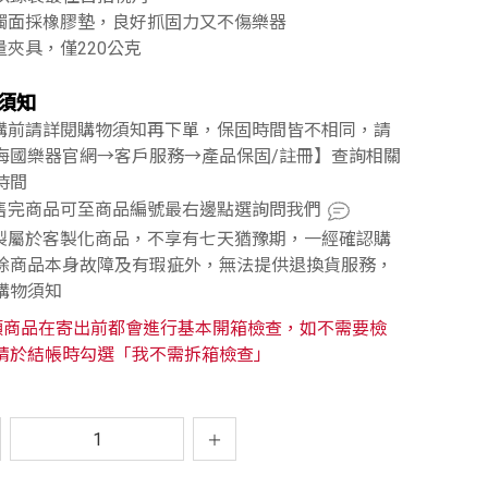
接觸面採橡膠墊，良好抓固力又不傷樂器
量夾具，僅220公克
須知
訂購前請詳閱購物須知再下單，保固時間皆不相同，請
海國樂器官網→客戶服務→產品保固/註冊】查詢相關
時間
已售完商品可至商品編號最右邊點選詢問我們
訂製屬於客製化商品，不享有七天猶豫期，一經確認購
除商品本身故障及有瑕疵外，無法提供退換貨服務，
購物須知
類商品在寄出前都會進行基本開箱檢查，如不需要檢
請於結帳時勾選「我不需拆箱檢查」