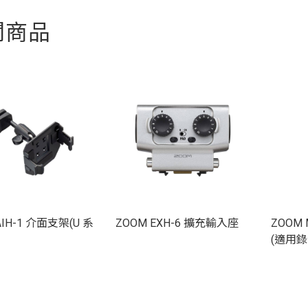
關商品
AIH-1 介面支架(U 系
ZOOM EXH-6 擴充輸入座
ZOOM
(適用錄