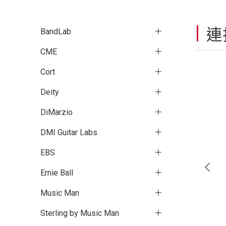
連
BandLab
CME
Cort
Deity
DiMarzio
DMI Guitar Labs
EBS
Ernie Ball
Music Man
Sterling by Music Man