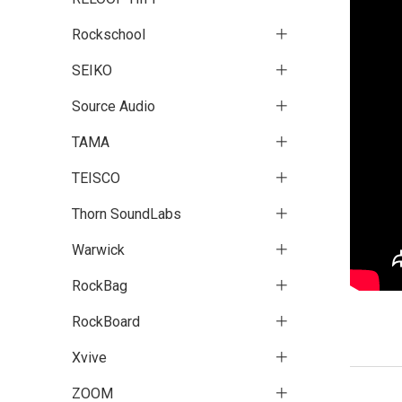
Rockschool
SEIKO
Source Audio
TAMA
TEISCO
Thorn SoundLabs
Warwick
RockBag
RockBoard
Xvive
ZOOM