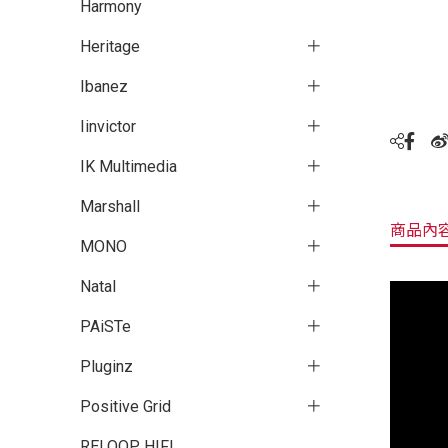
Harmony
Heritage
Ibanez
Iinvictor
IK Multimedia
Marshall
商品內
MONO
Natal
PAiSTe
Pluginz
Positive Grid
RELOOP HIFI