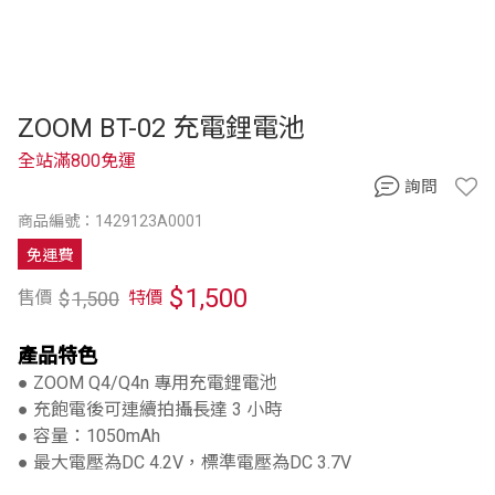
ZOOM BT-02 充電鋰電池
全站滿800免運
詢問
商品編號：1429123A0001
免運費
$
1,500
$
1,500
售價
特價
產品特色
● ZOOM Q4/Q4n 專用充電鋰電池
● 充飽電後可連續拍攝長達 3 小時
● 容量：1050mAh
● 最大電壓為DC 4.2V，標準電壓為DC 3.7V