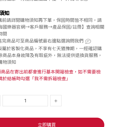
須知
訂購前請詳閱購物須知再下單，保固時間皆不相同，請
海國樂器官網→客戶服務→產品保固/註冊】查詢相關
時間
已售完商品可至商品編號最右邊點選詢問我們
訂製屬於客製化商品，不享有七天猶豫期，一經確認購
除商品本身故障及有瑕疵外，無法提供退換貨服務，
購物須知
類商品在寄出前都會進行基本開箱檢查，如不需要檢
請於結帳時勾選「我不需拆箱檢查」
立即購買