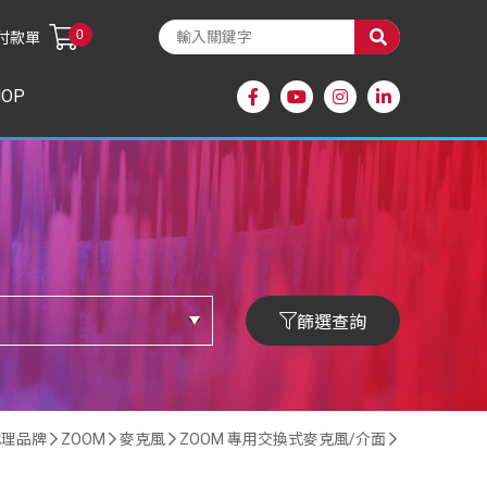
0
付款單
HOP
篩選查詢
代理品牌
ZOOM
麥克風
ZOOM 專用交換式麥克風/介面