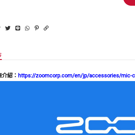
容
廠介紹：
https://zoomcorp.com/en/jp/accessories/mic-c