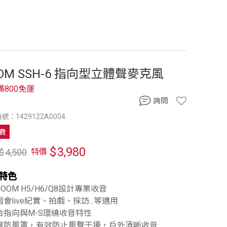
OM SSH-6 指向型立體聲麥克風
滿800免運
詢問
號：1429122A0004
費
$
3,980
$
4,500
特價
特色
ZOOM H5/H6/Q8設計專業收音
唱會live紀實、拍戲、採訪...等適用
結合指向與M-S環繞收音特性
附贈防風罩，有效防止風聲干擾，戶外清晰收音