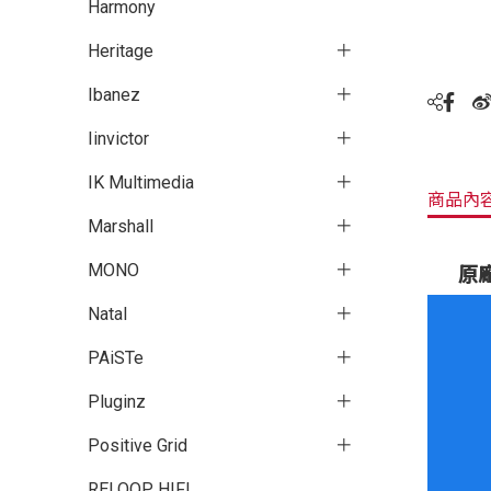
Harmony
Heritage
Ibanez
Iinvictor
IK Multimedia
商品內
Marshall
MONO
原
Natal
PAiSTe
Pluginz
Positive Grid
RELOOP HIFI