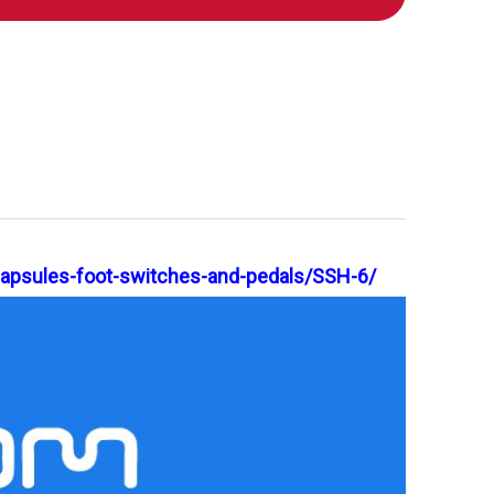
apsules-foot-switches-and-pedals/SSH-6/