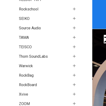
Rockschool
SEIKO
Source Audio
TAMA
TEISCO
Thorn SoundLabs
Warwick
RockBag
RockBoard
Xvive
ZOOM