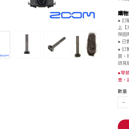
購物
● 
上【
保固
● 
● 
買，
詳見
●琴
查，
數量