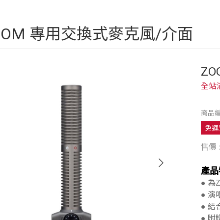
OOM 專用交換式麥克風/介面
ZO
全站
商品編
免運
售價
產品
● 為
● 演
● 
● 