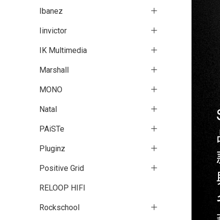
Ibanez
Iinvictor
IK Multimedia
Marshall
MONO
Natal
PAiSTe
Pluginz
Positive Grid
RELOOP HIFI
Rockschool