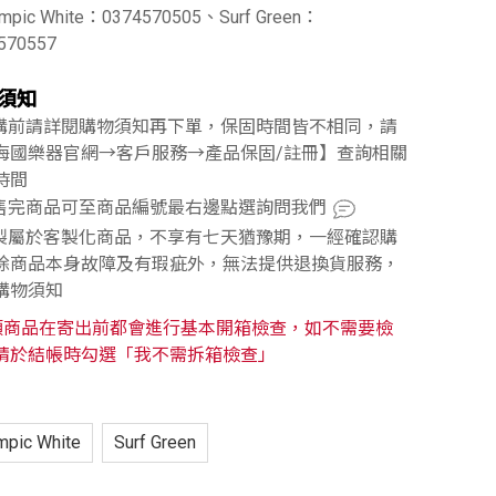
ympic White：0374570505、Surf Green：
570557
須知
訂購前請詳閱購物須知再下單，保固時間皆不相同，請
海國樂器官網→客戶服務→產品保固/註冊】查詢相關
時間
已售完商品可至商品編號最右邊點選詢問我們
訂製屬於客製化商品，不享有七天猶豫期，一經確認購
除商品本身故障及有瑕疵外，無法提供退換貨服務，
購物須知
類商品在寄出前都會進行基本開箱檢查，如不需要檢
請於結帳時勾選「我不需拆箱檢查」
mpic White
Surf Green