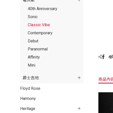
電貝斯
40th Anniversary
Sonic
Classic Vibe
Contemporary
Debut
Paranormal
Affinity
Mini
爵士吉他
商品內
Floyd Rose
Harmony
Heritage