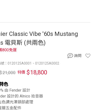
ier Classic Vibe '60s Mustang
ss 電貝斯 (共兩色)
滿800免運
詢問
：0120125A0001、0120125A0002
$
18,800
$
21,000
特價
特色
0% 由 Fender 設計
nder 設計的 Alnico 拾音器
復古色調光澤頸部處理
鎳電鍍五金配件