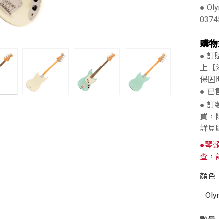
● Ol
0374
購物
● 
上【
保固
● 
● 
買，
詳見
●琴
查，
顏色
Oly