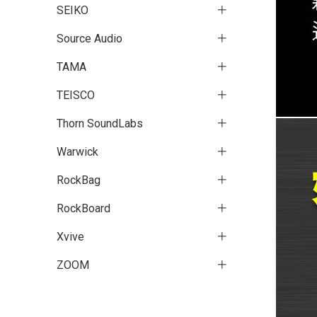
SEIKO
Source Audio
TAMA
TEISCO
Thorn SoundLabs
Warwick
RockBag
RockBoard
Xvive
ZOOM