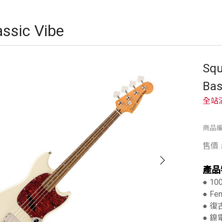
assic Vibe
Squ
Ba
全站
商品編號
售價
產品
● 10
● Fe
● 
● 