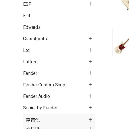
ESP
E-II
Edwards
GrassRoots
Ltd
Fatfreq
Fender
Fender Custom Shop
Fender Audio
Squier by Fender
電吉他