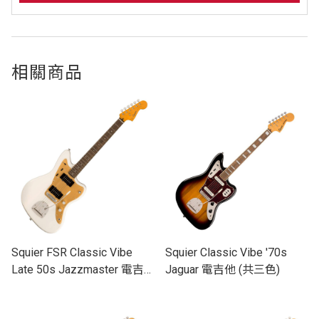
相關商品
Squier FSR Classic Vibe
Squier Classic Vibe '70s
Late 50s Jazzmaster 電吉
Jaguar 電吉他 (共三色)
他