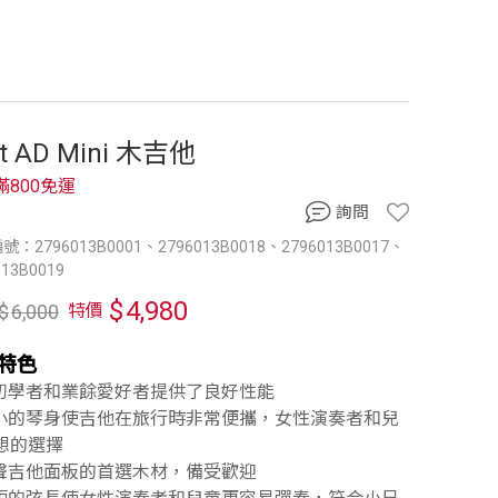
rt AD Mini 木吉他
滿800免運
詢問
：2796013B0001、2796013B0018、2796013B0017、
013B0019
$
4,980
$
6,000
特價
特色
為初學者和業餘愛好者提供了良好性能
縮小的琴身使吉他在旅行時非常便攜，女性演奏者和兒
想的選擇
原聲吉他面板的首選木材，備受歡迎