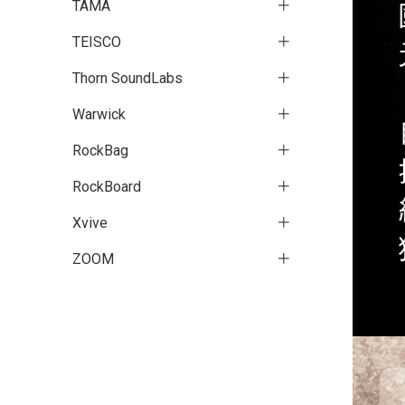
TAMA
TEISCO
Thorn SoundLabs
Warwick
RockBag
RockBoard
Xvive
ZOOM