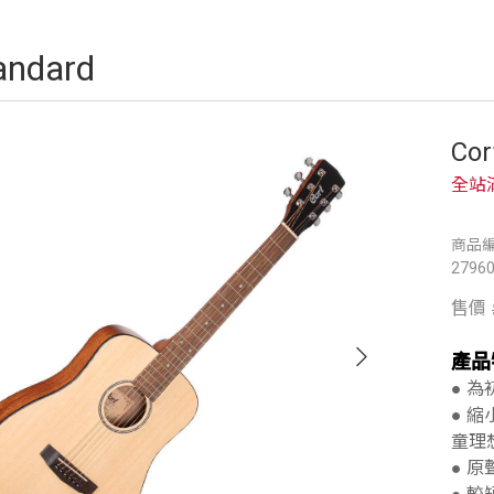
andard
Co
全站
商品編號
2796
售價
產品
● 
● 
童理
● 