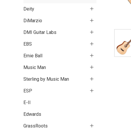
Deity
DiMarzio
DMI Guitar Labs
EBS
Ernie Ball
Music Man
Sterling by Music Man
ESP
E-II
Edwards
GrassRoots