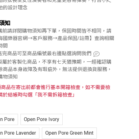
較短的弦長使女性演奏者和兒童更容易彈奏，符合小尺
他的設計理念
須知
訂購前請詳閱購物須知再下單，保固時間皆不相同，請
海國樂器官網→客戶服務→產品保固/註冊】查詢相關
時間
已售完商品可至商品編號最右邊點選詢問我們
訂製屬於客製化商品，不享有七天猶豫期，一經確認購
除商品本身故障及有瑕疵外，無法提供退換貨服務，
購物須知
類商品在寄出前都會進行基本開箱檢查，如不需要檢
請於結帳時勾選「我不需拆箱檢查」
n Pore
Open Pore Ivory
n Pore Lavender
Open Pore Green Mint