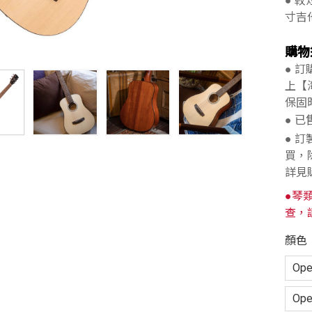
● 
寸吉
購物
● 
上【
保固
● 
● 
買，
詳見
●琴
查，
顏色
Ope
Ope