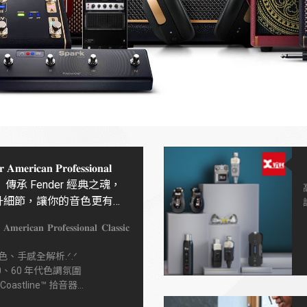
𝐀𝐦𝐞𝐫𝐢𝐜𝐚𝐧 𝐏𝐫𝐨𝐟𝐞𝐬𝐬𝐢𝐨𝐧𝐚𝐥
𝐬𝐢𝐜 】傳承 Fender 經典之魂，
升細節，讓你的音色更有深
有個性
𝐦𝐞𝐫𝐢𝐜𝐚𝐧 𝐏𝐫𝐨𝐟𝐞𝐬𝐬𝐢𝐨𝐧𝐚𝐥 𝐂𝐥𝐚𝐬𝐬𝐢𝐜
、手感全解析.ᐟ.ᐟ
0、60 年代色調氛圍
oastline™ 拾音器
細節，復古靈魂 × 現代演奏性