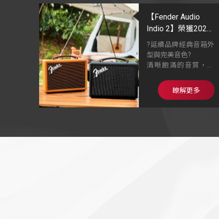
【Fender Audio
Indio 2】榮獲2022
IFA 最佳藍牙音響
?延續品牌經典音箱外
型與完美音色?
清晰飽滿的音質，忠
實呈現音樂原聲
美式經典Fender吉他
瞭解更多
音箱外型
木製箱體搭配手工裱
裝的獨特面料網布