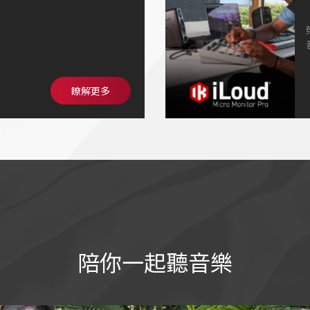
色更有深度、更有個性🫧
瞭解更多
陪你一起聽音樂