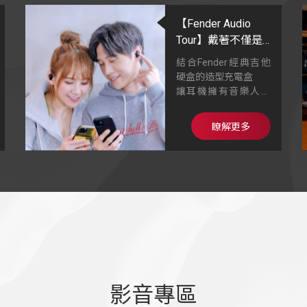
【Fender Audio
Tour】戴著不僅是
聽音樂，也是一種
結合Fender經典吉他
潮流搭配
硬盒的造型充電盒
讓耳機擁有音樂人的
品味高度外
細膩真實的聲音，身
瞭解更多
歷其境的感受
多重閃粉塗層，具備
星光亮面效果
影音專區