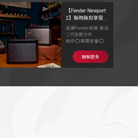
【Fender Newport
2】無時無刻享受音
樂
延續Fender經典 推出
二代全新力作
給你⭕廣闊音量⭕單
體升級⭕雙色質感金
屬網格
瞭解更多
輕量級1.45kg，輕巧
機身音樂帶著走