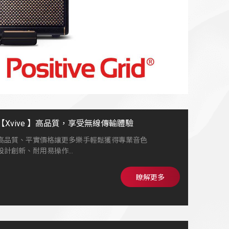
【Xvive 】高品質，享受無線傳輸體驗
高品質、平實價格讓更多樂手輕鬆獲得專業音色
設計創新、耐用易操作
在舞台、錄音室或練習環境能帶來穩定可靠的Tone
陪伴每位音樂人找到屬於自已的聲音
瞭解更多