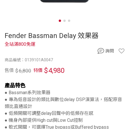
Fender Bassman Delay 效果器
全站滿800免運
詢問
商品編號：0139101A0047
$
4,980
$
6,800
售價
特價
產品特色
● Bassman系列效果器
● 專為低音設計的類比與數位delay DSP演算法，搭配原音
類比直通設計
● 低頻開關可調整delay回聲中的低頻存在感
● 機身內部提供High cut與Low Cut控制
● 軟式開關，可選擇True bypass或Buffered bypass