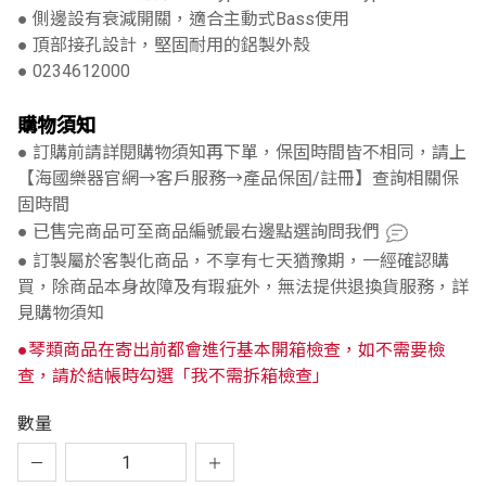
● 側邊設有衰減開關，適合主動式Bass使用
● 頂部接孔設計，堅固耐用的鋁製外殼
● 0234612000
購物須知
● 訂購前請詳閱購物須知再下單，保固時間皆不相同，請上
【海國樂器官網→客戶服務→產品保固/註冊】查詢相關保
固時間
● 已售完商品可至商品編號最右邊點選詢問我們
● 訂製屬於客製化商品，不享有七天猶豫期，一經確認購
買，除商品本身故障及有瑕疵外，無法提供退換貨服務，詳
見購物須知
●琴類商品在寄出前都會進行基本開箱檢查，如不需要檢
查，請於結帳時勾選「我不需拆箱檢查」
數量