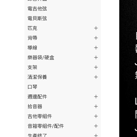
電吉他弦
電貝斯弦
匹克
背帶
導線
樂器袋/硬盒
支架
清潔保養
口琴
週邊配件
拾音器
吉他零組件
音箱零組件/配件
生產終了