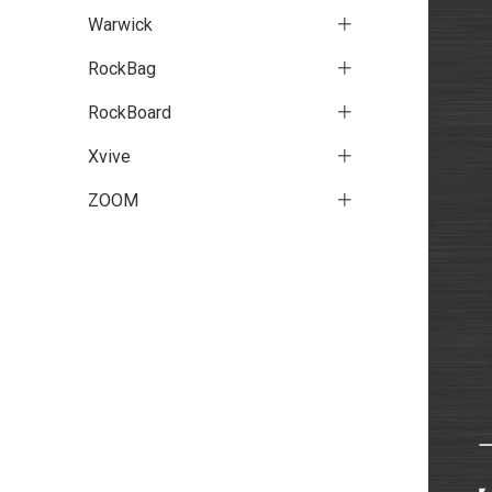
Warwick
RockBag
RockBoard
Xvive
ZOOM