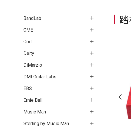
踏
BandLab
CME
Cort
Deity
DiMarzio
DMI Guitar Labs
EBS
Ernie Ball
Music Man
Sterling by Music Man