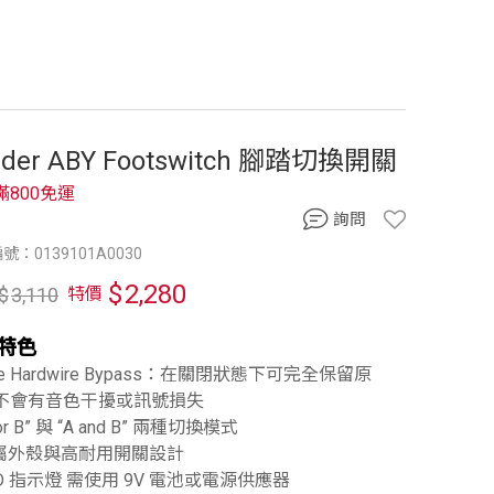
nder ABY Footswitch 腳踏切換開關
滿800免運
詢問
號：0139101A0030
$
2,280
$
3,110
特價
特色
rue Hardwire Bypass：在關閉狀態下可完全保留原
不會有音色干擾或訊號損失
 or B” 與 “A and B” 兩種切換模式
金屬外殼與高耐用開關設計
ED 指示燈 需使用 9V 電池或電源供應器