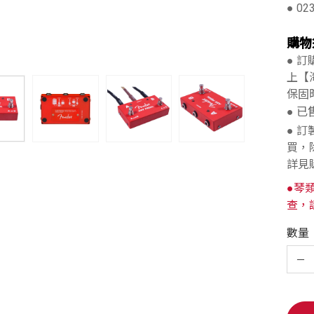
● 02
購物
● 
上【
保固
● 
● 
買，
詳見
●琴
查，
數量