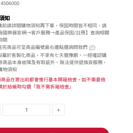
34506000
須知
訂購前請詳閱購物須知再下單，保固時間皆不相同，請
海國樂器官網→客戶服務→產品保固/註冊】查詢相關
時間
已售完商品可至商品編號最右邊點選詢問我們
訂製屬於客製化商品，不享有七天猶豫期，一經確認購
除商品本身故障及有瑕疵外，無法提供退換貨服務，
購物須知
類商品在寄出前都會進行基本開箱檢查，如不需要檢
請於結帳時勾選「我不需拆箱檢查」