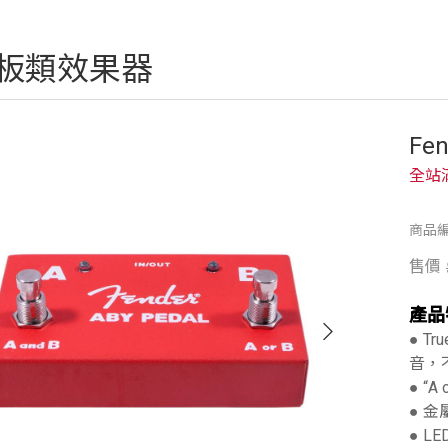
板類效果器
Fe
全站
商品編
售價
產品
● T
音，
● “A
● 
● L