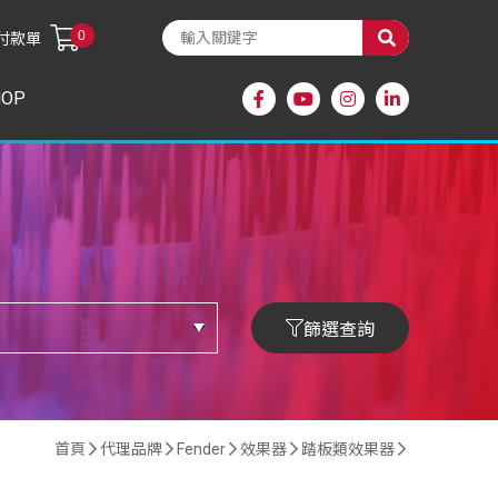
0
付款單
HOP
篩選查詢
首頁
代理品牌
Fender
效果器
踏板類效果器