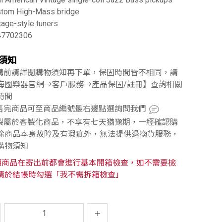
stom High-Mass bridge
tage-style tuners
47702306
須知
訂購前請詳閱購物須知再下單，保固時間皆不相同，請
海國樂器官網→客戶服務→產品保固/註冊】查詢相關
時間
已售完商品可至商品編號最右邊點選詢問我們
訂製屬於客製化商品，不享有七天猶豫期，一經確認購
除商品本身故障及有瑕疵外，無法提供退換貨服務，
購物須知
類商品在寄出前都會進行基本開箱檢查，如不需要檢
請於結帳時勾選「我不需拆箱檢查」