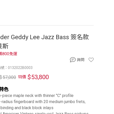
der Geddy Lee Jazz Bass 簽名款
貝斯
滿800免運
詢問
號：0132022B0003
$
53,800
$
57,000
特價
特色
-piece maple neck with thinner "C" profile
"-radius fingerboard with 20 medium jumbo frets,
 binding and black block inlays
l American Vintage single-coil Jazz Bass pickups