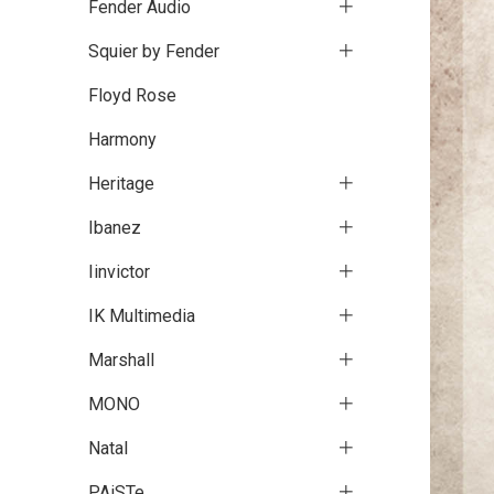
Fender Audio
Squier by Fender
Floyd Rose
Harmony
Heritage
Ibanez
Iinvictor
IK Multimedia
Marshall
MONO
Natal
PAiSTe