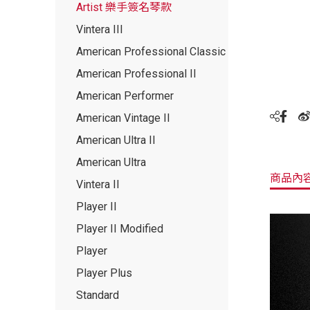
Artist 樂手簽名琴款
Vintera III
American Professional Classic
American Professional II
American Performer
American Vintage II
American Ultra II
American Ultra
商品內
Vintera II
Player II
Player II Modified
Player
Player Plus
Standard