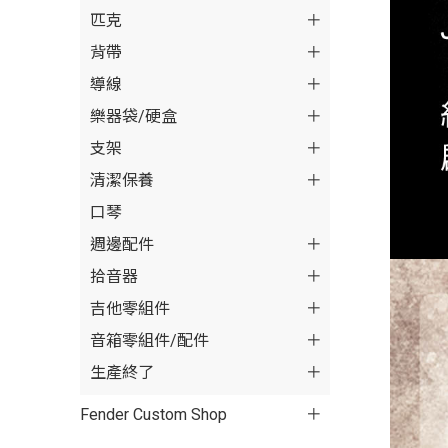
匹克
背帶
導線
樂器袋/硬盒
支架
清潔保養
口琴
週邊配件
拾音器
吉他零組件
音箱零組件/配件
生產終了
Fender Custom Shop