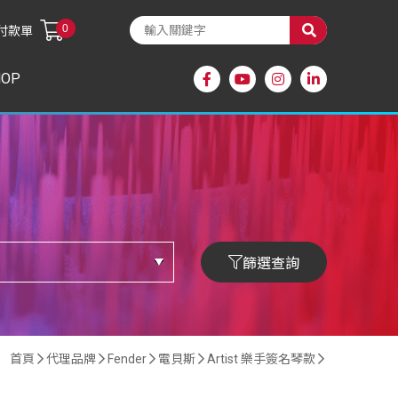
0
付款單
HOP
篩選查詢
首頁
代理品牌
Fender
電貝斯
Artist 樂手簽名琴款