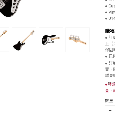
● Cu
● Vin
● 01
購物
● 
上【
保固
● 
● 
買，
詳見
●琴
查，
數量