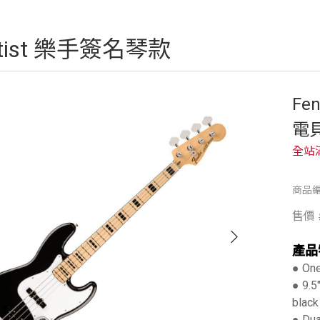
rtist 樂手簽名琴款
Fen
電
全站
商品編
售價
產品
● One
● 9.5
black
● Dua