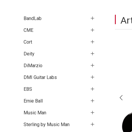
A
BandLab
CME
Cort
Deity
DiMarzio
DMI Guitar Labs
EBS
Ernie Ball
Music Man
Sterling by Music Man