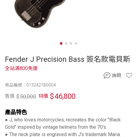
Fender J Precision Bass 簽名款電貝斯
全站滿800免運
詢問
商品編號：0132421B0004
$
46,800
$
50,000
售價
特價
產品特色
● J, who loves motorcycles, recreates the color "Black
Gold" inspired by vintage helmets from the 70's.
● The neck plate is engraved with J's trademark Maria.