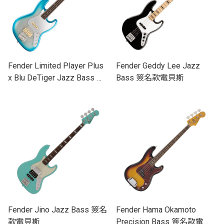
Fender Limited Player Plus
Fender Geddy Lee Jazz
x Blu DeTiger Jazz Bass 限
Bass 簽名款電貝斯
量簽名款電貝斯
Fender Jino Jazz Bass 簽名
Fender Hama Okamoto
款電貝斯
Precision Bass 簽名款電貝