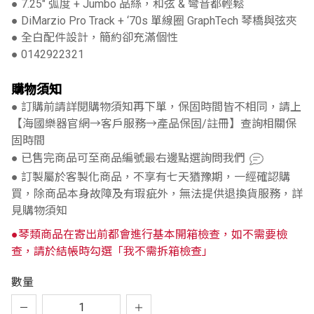
● 7.25″ 弧度 + Jumbo 品絲，和弦 & 彎音都輕鬆
● DiMarzio Pro Track + ‘70s 單線圈 GraphTech 琴橋與弦夾
● 全白配件設計，簡約卻充滿個性
● 0142922321
購物須知
● 訂購前請詳閱購物須知再下單，保固時間皆不相同，請上
【海國樂器官網→客戶服務→產品保固/註冊】查詢相關保
固時間
● 已售完商品可至商品編號最右邊點選詢問我們
● 訂製屬於客製化商品，不享有七天猶豫期，一經確認購
買，除商品本身故障及有瑕疵外，無法提供退換貨服務，詳
見購物須知
●琴類商品在寄出前都會進行基本開箱檢查，如不需要檢
查，請於結帳時勾選「我不需拆箱檢查」
數量