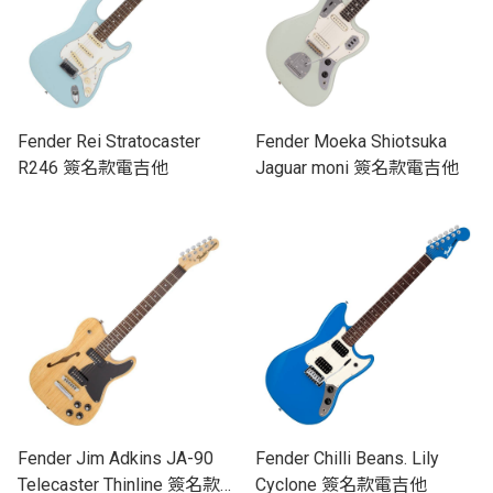
Fender Rei Stratocaster
Fender Moeka Shiotsuka
R246 簽名款電吉他
Jaguar moni 簽名款電吉他
Fender Jim Adkins JA-90
Fender Chilli Beans. Lily
Telecaster Thinline 簽名款電
Cyclone 簽名款電吉他