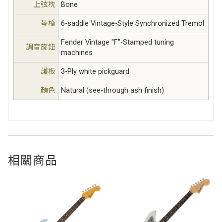
上弦枕
Bone
琴橋
6-saddle Vintage-Style Synchronized Tremol
Fender Vintage "F"-Stamped tuning
調音旋鈕
machines
護板
3-Ply white pickguard
顏色
Natural (see-through ash finish)
相關商品