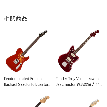
相關商品
Fender Limited Edition
Fender Troy Van Leeuwen
Raphael Saadiq Telecaster
Jazzmaster 簽名款電吉他
電吉他
(共二色)