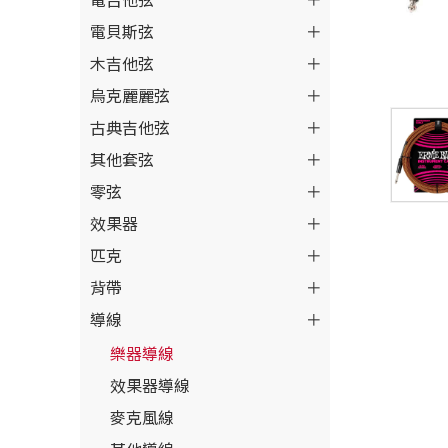
電吉他弦
電貝斯弦
木吉他弦
烏克麗麗弦
古典吉他弦
其他套弦
零弦
效果器
匹克
背帶
導線
樂器導線
效果器導線
麥克風線