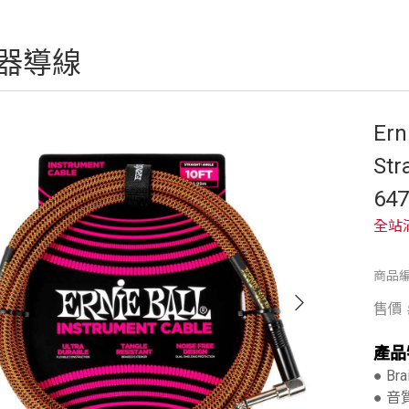
器導線
Ern
Str
64
全站
商品編
售價
產品
● Br
● 