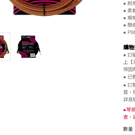
● 
● 
● 規格
● 顏色
● P0
購物
● 
上【
保固
● 
● 
買，
詳見
●琴
查，
數量