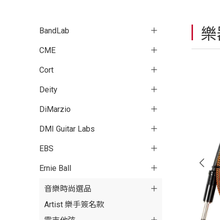
樂
BandLab
CME
Cort
Deity
DiMarzio
DMI Guitar Labs
EBS
Ernie Ball
音樂時尚選品
Artist 樂手簽名款