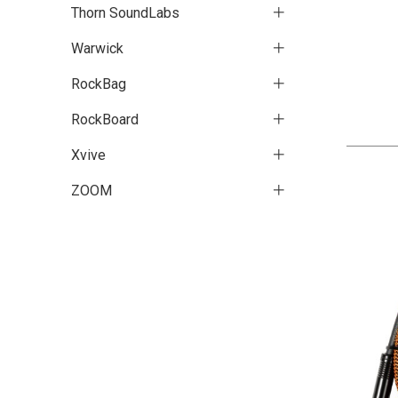
Thorn SoundLabs
Warwick
RockBag
RockBoard
Xvive
ZOOM