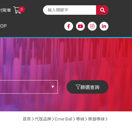
0
付款單
HOP
篩選查詢
首頁
代理品牌
Ernie Ball
導線
樂器導線