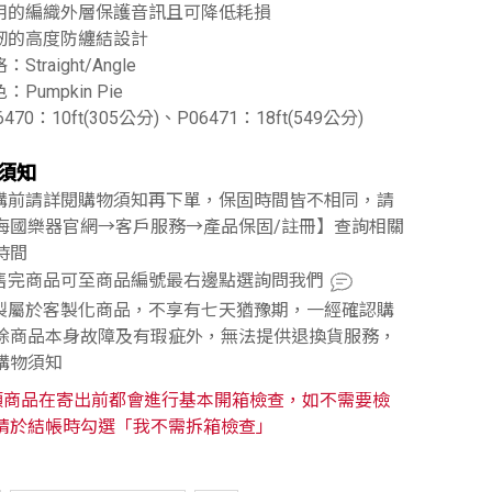
耐用的編織外層保護音訊且可降低耗損
柔韌的高度防纏結設計
：Straight/Angle
：Pumpkin Pie
6470：10ft(305公分)、P06471：18ft(549公分)
須知
訂購前請詳閱購物須知再下單，保固時間皆不相同，請
海國樂器官網→客戶服務→產品保固/註冊】查詢相關
時間
已售完商品可至商品編號最右邊點選詢問我們
訂製屬於客製化商品，不享有七天猶豫期，一經確認購
除商品本身故障及有瑕疵外，無法提供退換貨服務，
購物須知
類商品在寄出前都會進行基本開箱檢查，如不需要檢
請於結帳時勾選「我不需拆箱檢查」