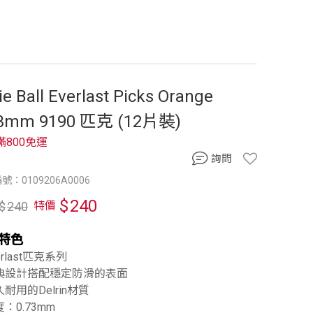
ie Ball Everlast Picks Orange
73mm 9190 匹克 (12片裝)
滿800免運
詢問
號：0109206A0006
$
240
$
240
特價
特色
erlast匹克系列
經典設計搭配穩定防滑的表面
久耐用的Delrin材質
度：0.73mm