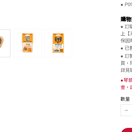
● P0
購物
● 
上【
保固
● 
● 
買，
詳見
●琴
查，
數量