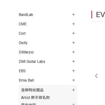
EV
BandLab
CME
Cort
Deity
DiMarzio
DMI Guitar Labs
EBS
Ernie Ball
音樂時尚選品
Artist 樂手簽名款