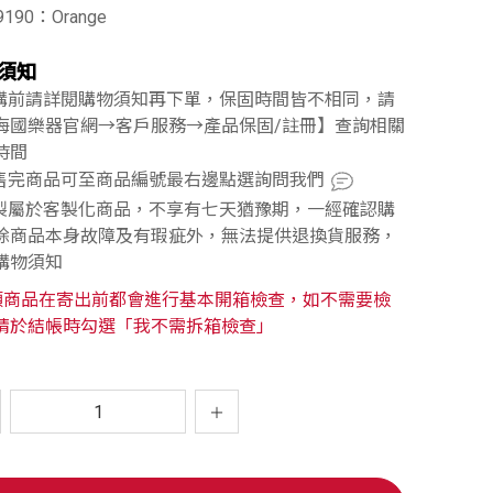
9190：Orange
須知
訂購前請詳閱購物須知再下單，保固時間皆不相同，請
海國樂器官網→客戶服務→產品保固/註冊】查詢相關
時間
已售完商品可至商品編號最右邊點選詢問我們
訂製屬於客製化商品，不享有七天猶豫期，一經確認購
除商品本身故障及有瑕疵外，無法提供退換貨服務，
購物須知
類商品在寄出前都會進行基本開箱檢查，如不需要檢
請於結帳時勾選「我不需拆箱檢查」