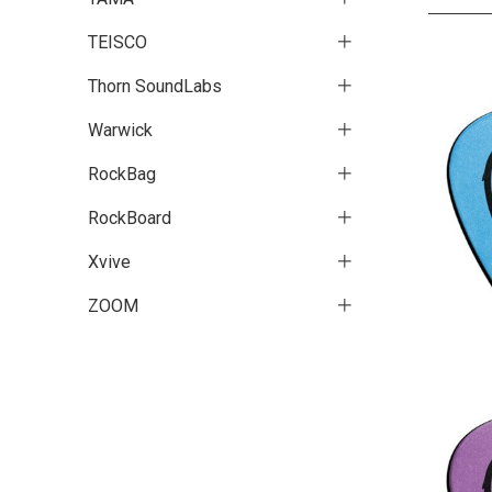
TEISCO
Thorn SoundLabs
Warwick
RockBag
RockBoard
Xvive
ZOOM