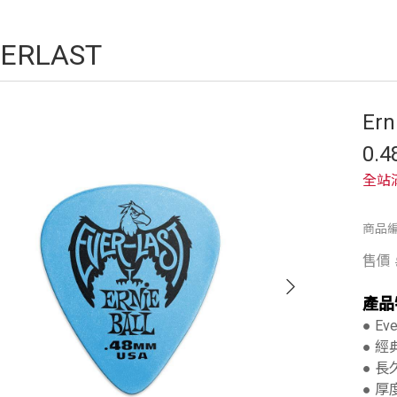
ERLAST
Ern
0.
全站
商品編
售價
產品
● Ev
● 
● 長
● 厚