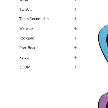
TEISCO
Thorn SoundLabs
Warwick
RockBag
RockBoard
Xvive
ZOOM