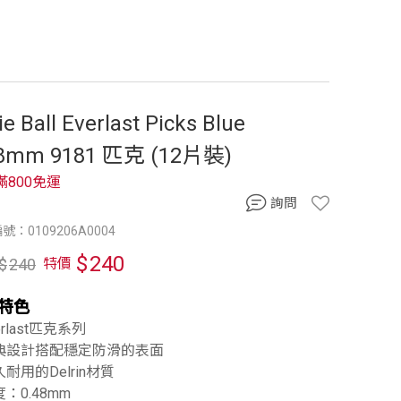
ie Ball Everlast Picks Blue
48mm 9181 匹克 (12片裝)
滿800免運
詢問
號：0109206A0004
$
240
$
240
特價
特色
erlast匹克系列
經典設計搭配穩定防滑的表面
久耐用的Delrin材質
度：0.48mm