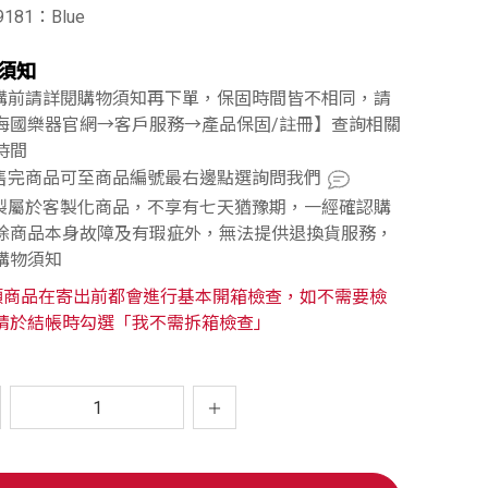
9181：Blue
須知
訂購前請詳閱購物須知再下單，保固時間皆不相同，請
海國樂器官網→客戶服務→產品保固/註冊】查詢相關
時間
已售完商品可至商品編號最右邊點選詢問我們
訂製屬於客製化商品，不享有七天猶豫期，一經確認購
除商品本身故障及有瑕疵外，無法提供退換貨服務，
購物須知
類商品在寄出前都會進行基本開箱檢查，如不需要檢
請於結帳時勾選「我不需拆箱檢查」