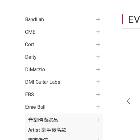
EV
BandLab
CME
Cort
Deity
DiMarzio
DMI Guitar Labs
EBS
Ernie Ball
音樂時尚選品
Artist 樂手簽名款