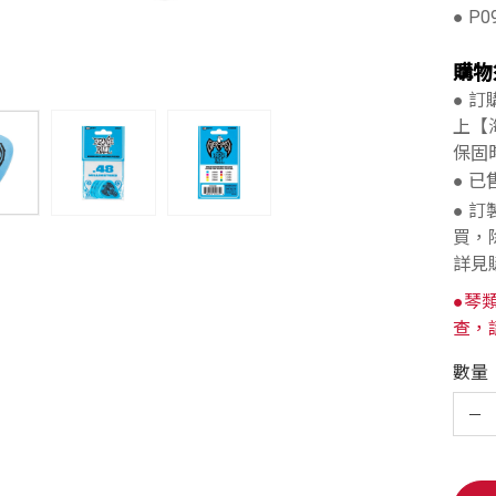
● P0
購物
● 
上【
保固
● 
● 
買，
詳見
●琴
查，
數量