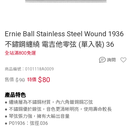
Ernie Ball Stainless Steel Wound 1936
不鏽鋼纏繞 電吉他零弦 (單入裝) 36
全站滿800免運
詢問
商品編號：0101118A0009
$
80
$
90
售價
特價
產品特色
● 纏繞層為不鏽鋼材質，內六角鍍錫鋼芯弦
● 不鏽鋼優於鎳弦，音色更清晰明亮，使用壽命較長
● 琴弦張力強，擁有大輸出音量
● P01936：弦徑.036