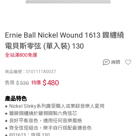
Ernie Ball Nickel Wound 1613 鎳纏繞
電貝斯零弦 (單入裝) 130
全站滿800免運
詢問
商品編號：0101111A0037
$
480
$
530
售價
特價
產品特色
● Nickel Slinky系列廣受職人或業餘音樂人愛用
● 鍍鎳鋼纏繞於鍍錫鋼製六角弦芯
● 良好平衡音色，適用任何音樂風格
● 齊全弦徑組合，樂手自行搭配最適音色
● P01613：弦徑.130