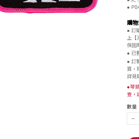
● P0
購物
● 
上【
保固
● 
● 
買，
詳見
●琴
查，
數量