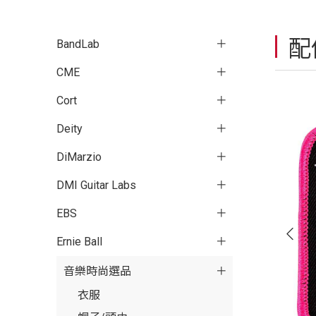
配
BandLab
CME
Cort
Deity
DiMarzio
DMI Guitar Labs
EBS
Ernie Ball
音樂時尚選品
衣服