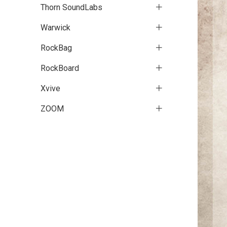
Thorn SoundLabs
Warwick
RockBag
RockBoard
Xvive
ZOOM