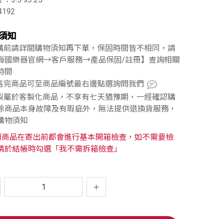
4192
須知
訂購前請詳閱購物須知再下單，保固時間皆不相同，請
海國樂器官網→客戶服務→產品保固/註冊】查詢相關
時間
已售完商品可至商品編號最右邊點選詢問我們
訂製屬於客製化商品，不享有七天猶豫期，一經確認購
除商品本身故障及有瑕疵外，無法提供退換貨服務，
購物須知
類商品在寄出前都會進行基本開箱檢查，如不需要檢
請於結帳時勾選「我不需拆箱檢查」