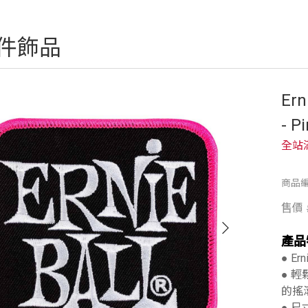
件飾品
Ern
- P
全站
商品編
售價
產品
● Ern
● 輕
的搖
● 尺寸