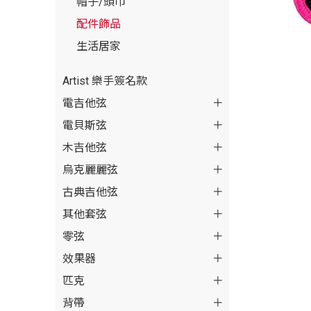
帽子/頭巾
配件飾品
生活居家
Artist 樂手簽名款
電吉他弦
電貝斯弦
木吉他弦
烏克麗麗弦
古典吉他弦
其他套弦
零弦
效果器
匹克
背帶