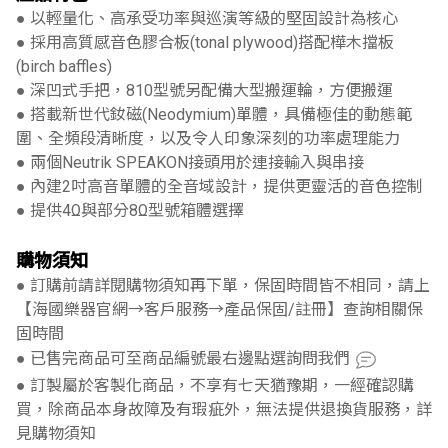
● 以輕量化、高承受功率與巡演等級的堅固設計為核心
● 採用高質感音色膠合板(tonal plywood)搭配樺木擋板
(birch baffles)
● 深凹式手把，810型號另配備大型搬運輪，方便搬運
● 搭載新世代釹磁(Neodymium)單體，具備極佳的動態範
圍、全頻段清晰度，以及令人印象深刻的功率處理能力
● 兩個Neutrik SPEAKON接頭用於連接輸入與串接
● 內建2吋高音單體的全音域設計，提供更靈活的音色控制
● 提供4Ω與部分8Ω型號箱體選擇
購物須知
● 訂購前請詳閱購物須知再下單，保固時間皆不相同，請上
【海國樂器官網→客戶服務→產品保固/註冊】查詢相關保
固時間
● 已售完商品可至商品編號最右邊點選詢問我們
● 訂製屬於客製化商品，不享有七天猶豫期，一經確認購
買，除商品本身故障及有瑕疵外，無法提供退換貨服務，詳
見購物須知