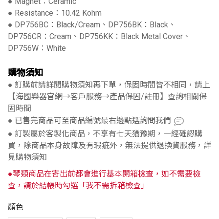
● Magnet：Ceramic
● Resistance：10.42 Kohm
● DP756BC：Black/Cream、DP756BK：Black、
DP756CR：Cream、DP756KK：Black Metal Cover、
DP756W：White
購物須知
● 訂購前請詳閱購物須知再下單，保固時間皆不相同，請上
【海國樂器官網→客戶服務→產品保固/註冊】查詢相關保
固時間
● 已售完商品可至商品編號最右邊點選詢問我們
● 訂製屬於客製化商品，不享有七天猶豫期，一經確認購
買，除商品本身故障及有瑕疵外，無法提供退換貨服務，詳
見購物須知
●琴類商品在寄出前都會進行基本開箱檢查，如不需要檢
查，請於結帳時勾選「我不需拆箱檢查」
顏色