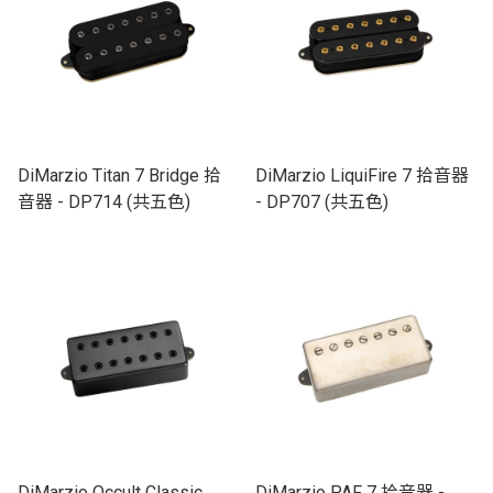
DiMarzio Titan 7 Bridge 拾
DiMarzio LiquiFire 7 拾音器
音器 - DP714 (共五色)
- DP707 (共五色)
DiMarzio Occult Classic
DiMarzio PAF 7 拾音器 -