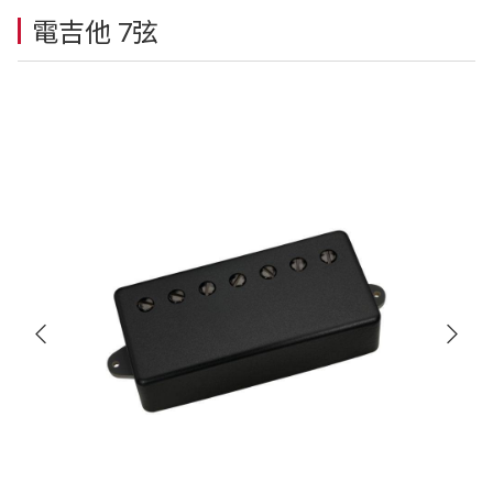
電吉他 7弦