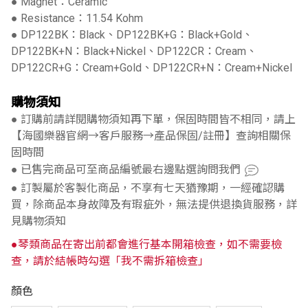
● Magnet：Ceramic
● Resistance：11.54 Kohm
● DP122BK：Black、DP122BK+G：Black+Gold、
DP122BK+N：Black+Nickel、DP122CR：Cream、
DP122CR+G：Cream+Gold、DP122CR+N：Cream+Nickel
購物須知
● 訂購前請詳閱購物須知再下單，保固時間皆不相同，請上
【海國樂器官網→客戶服務→產品保固/註冊】查詢相關保
固時間
● 已售完商品可至商品編號最右邊點選詢問我們
● 訂製屬於客製化商品，不享有七天猶豫期，一經確認購
買，除商品本身故障及有瑕疵外，無法提供退換貨服務，詳
見購物須知
●琴類商品在寄出前都會進行基本開箱檢查，如不需要檢
查，請於結帳時勾選「我不需拆箱檢查」
顏色