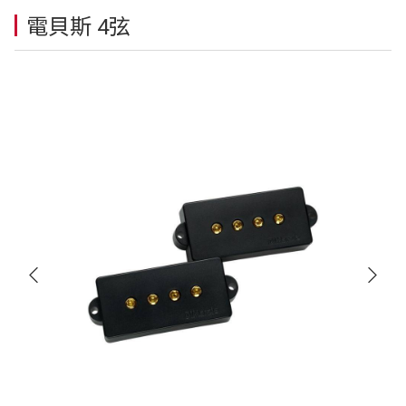
電貝斯 4弦