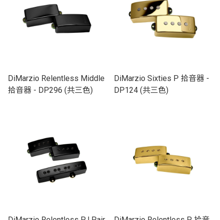
DiMarzio Relentless Middle
DiMarzio Sixties P 拾音器 -
拾音器 - DP296 (共三色)
DP124 (共三色)
DiMarzio Relentless PJ Pair
DiMarzio Relentless P 拾音