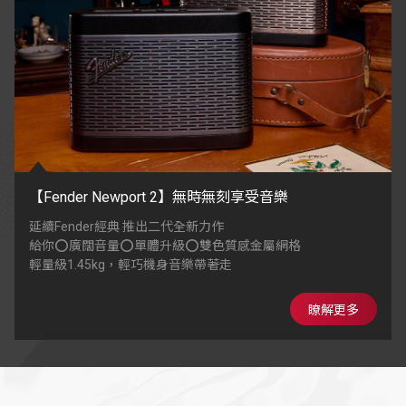
【Fender Newport 2】無時無刻享受音樂
延續Fender經典 推出二代全新力作
給你⭕廣闊音量⭕單體升級⭕雙色質感金屬網格
輕量級1.45kg，輕巧機身音樂帶著走
瞭解更多