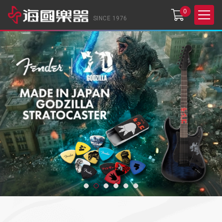
0
SINCE 1976