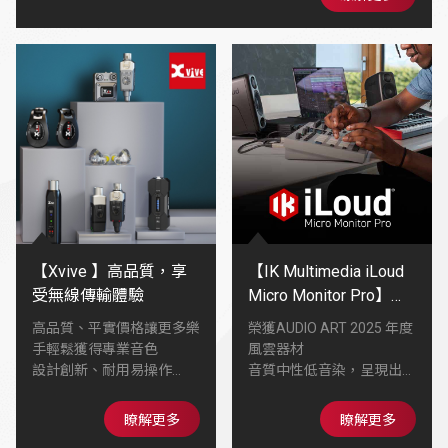
讓你的音色更有深度、更有個性🫧
【Xvive 】高品質，享
【IK Multimedia iLoud
受無線傳輸體驗
Micro Monitor Pro】喇
叭外型精巧隨處都可建
高品質、平實價格讓更多樂
榮獲AUDIO ART 2025 年度
構個人專業錄音室
手輕鬆獲得專業音色
風雲器材
設計創新、耐用易操作
音質中性低音染，呈現出健
在舞台、錄音室或練習環境
康均衡的動態
能帶來穩定可靠的Tone
能發出比喇叭體型更大的音
瞭解更多
瞭解更多
陪伴每位音樂人找到屬於自
壓，全頻段具備線性表現，