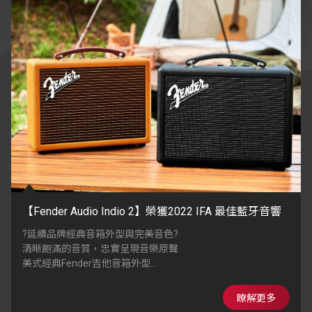
【Fender Audio Indio 2】榮獲2022 IFA 最佳藍牙音響
?延續品牌經典音箱外型與完美音色?
清晰飽滿的音質，忠實呈現音樂原聲
美式經典Fender吉他音箱外型
木製箱體搭配手工裱裝的獨特面料網布
瞭解更多