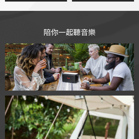
已的聲音
沒有突起扭曲
自帶空間校正功能，不用兩
分鐘即可完成校正，相當實
用
喇叭外型精巧，方便攜帶，
陪你一起聽音樂
隨處都可建構個人專業錄音
室