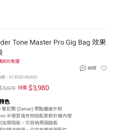
der Tone Master Pro Gig Bag 效果
袋
滿800免運
詢問
號：0139201A0055
$
3,980
$
5,570
特價
特色
00 單尼爾 (Denier) 聚酯纖維外殼
10mm 半硬質填充物搭配柔軟針織內裡
內附加厚隔板，可容納兩個踏板
兩個拉鍊收納袋，可存放導線與配件