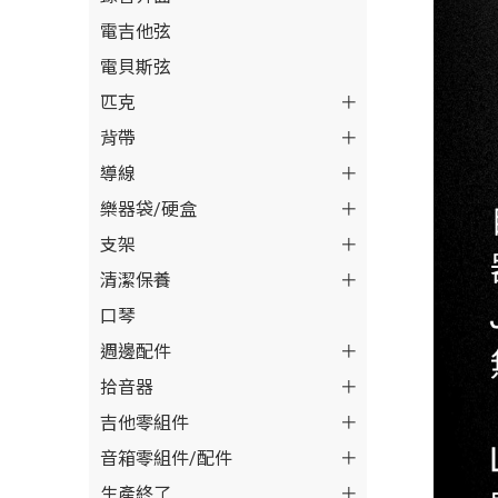
電吉他弦
電貝斯弦
匹克
背帶
導線
樂器袋/硬盒
支架
清潔保養
口琴
週邊配件
拾音器
吉他零組件
音箱零組件/配件
生產終了