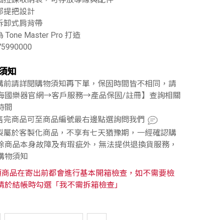
頂部提把設計
可拆卸式肩背帶
 Tone Master Pro 打造
75990000
須知
訂購前請詳閱購物須知再下單，保固時間皆不相同，請
海國樂器官網→客戶服務→產品保固/註冊】查詢相關
時間
已售完商品可至商品編號最右邊點選詢問我們
訂製屬於客製化商品，不享有七天猶豫期，一經確認購
除商品本身故障及有瑕疵外，無法提供退換貨服務，
購物須知
類商品在寄出前都會進行基本開箱檢查，如不需要檢
請於結帳時勾選「我不需拆箱檢查」