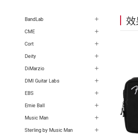
效
BandLab
CME
Cort
Deity
DiMarzio
DMI Guitar Labs
EBS
Ernie Ball
Music Man
Sterling by Music Man