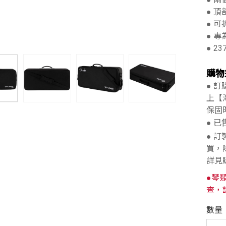
● 
● 
● 專為
● 23
購物
● 
上【
保固
● 
● 
買，
詳見
●琴
查，
數量