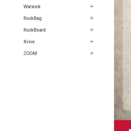
Warwick
RockBag
RockBoard
Xvive
ZOOM