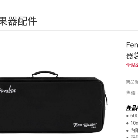
果器配件
Fen
器
全站
商品編
售價
產品
● 6
● 
● 
● 