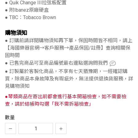
● Quik Change III拉弦板配置
● 附Ibanez原廠硬盒
● TBC：Tobacco Brown
購物須知
● 訂購前請詳閱購物須知再下單，保固時間皆不相同，請上
【海國樂器官網→客戶服務→產品保固/註冊】查詢相關保
固時間
● 已售完商品可至商品編號最右邊點選詢問我們
● 訂製屬於客製化商品，不享有七天猶豫期，一經確認購
買，除商品本身故障及有瑕疵外，無法提供退換貨服務，詳
見購物須知
●琴類商品在寄出前都會進行基本開箱檢查，如不需要檢
查，請於結帳時勾選「我不需拆箱檢查」
數量