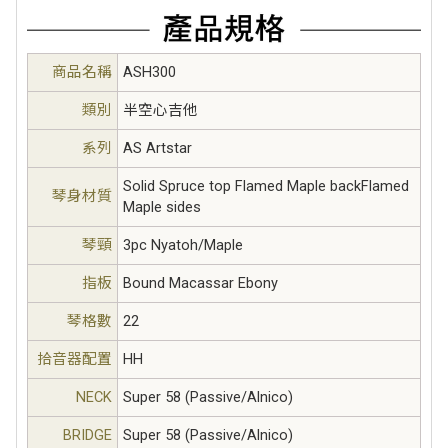
商品名稱
ASH300
類別
半空心吉他
系列
AS Artstar
Solid Spruce top Flamed Maple backFlamed
琴身材質
Maple sides
琴頸
3pc Nyatoh/Maple
指板
Bound Macassar Ebony
琴格數
22
拾音器配置
HH
NECK
Super 58 (Passive/Alnico)
BRIDGE
Super 58 (Passive/Alnico)