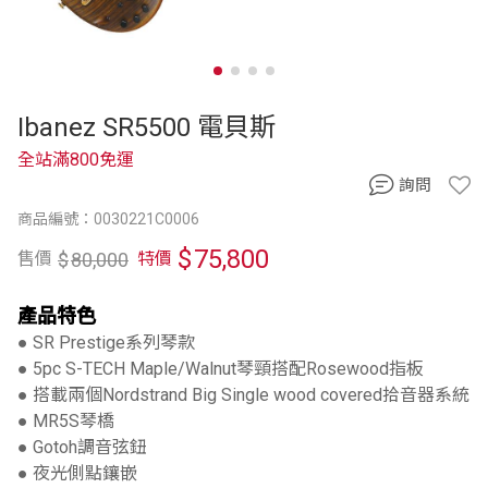
Ibanez SR5500 電貝斯
全站滿800免運
詢問
商品編號：0030221C0006
$
75,800
$
80,000
售價
特價
產品特色
● SR Prestige系列琴款
● 5pc S-TECH Maple/Walnut琴頸搭配Rosewood指板
● 搭載兩個Nordstrand Big Single wood covered拾音器系統
● MR5S琴橋
● Gotoh調音弦鈕
● 夜光側點鑲嵌