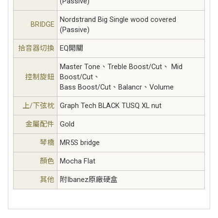
(Passive)
Nordstrand Big Single wood covered
BRIDGE
(Passive)
拾音器切換
EQ開關
Master Tone、Treble Boost/Cut、 Mid
控制旋鈕
Boost/Cut、
Bass Boost/Cut、Balancr、Volume
上/下弦枕
Graph Tech BLACK TUSQ XL nut
金屬配件
Gold
琴橋
MR5S bridge
顏色
Mocha Flat
其他
附Ibanez原廠硬盒