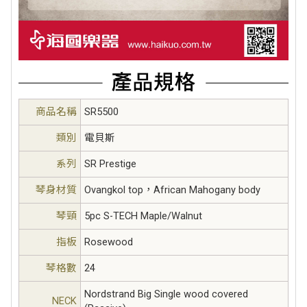
商品名稱
SR5500
類別
電貝斯
系列
SR Prestige
琴身材質
Ovangkol top，African Mahogany body
琴頸
5pc S-TECH Maple/Walnut
指板
Rosewood
琴格數
24
Nordstrand Big Single wood covered
NECK