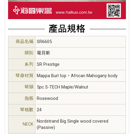
商品名稱
SR6605
類別
電貝斯
系列
SR Prestige
琴身材質
Mappa Burl top，African Mahogany body
琴頸
5pc S-TECH Maple/Walnut
指板
Rosewood
琴格數
24
Nordstrand Big Single wood covered
NECK
(Passive)