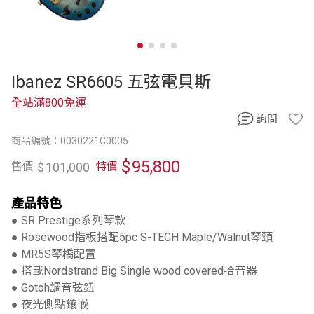
Ibanez SR6605 五弦電貝斯
全站滿800免運
詢問
商品編號：0030221C0005
$
95,800
$
101,000
售價
特價
產品特色
● SR Prestige系列琴款
● Rosewood指板搭配5pc S-TECH Maple/Walnut琴頸
● MR5S琴橋配置
● 搭載Nordstrand Big Single wood covered拾音器
● Gotoh調音弦鈕
● 夜光側點鑲嵌