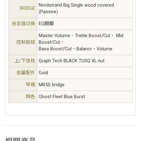
Nordstrand Big Single wood covered
BRIDGE
(Passive)
拾音器切換
EQ開關
Master Volume、Treble Boost/Cut、 Mid
控制旋鈕
Boost/Cut、
Bass Boost/Cut、Balancr、Volume
上/下弦枕
Graph Tech BLACK TUSQ XL nut
金屬配件
Gold
琴橋
MR5S bridge
顏色
Ghost Fleet Blue Burst
相關商品