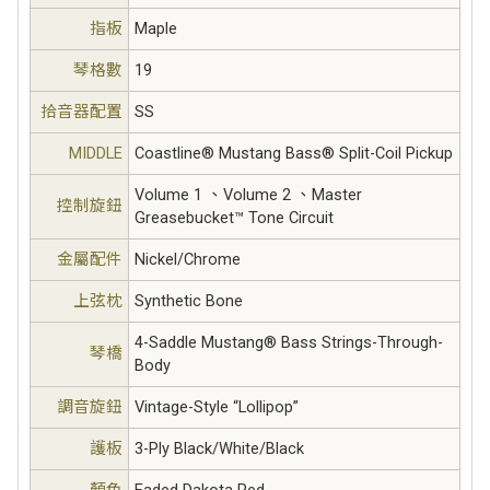
指板
Maple
琴格數
19
拾音器配置
SS
MIDDLE
Coastline® Mustang Bass® Split-Coil Pickup
Volume 1 、Volume 2 、Master
控制旋鈕
Greasebucket™ Tone Circuit
金屬配件
Nickel/Chrome
上弦枕
Synthetic Bone
4-Saddle Mustang® Bass Strings-Through-
琴橋
Body
調音旋鈕
Vintage-Style “Lollipop”
護板
3-Ply Black/White/Black
顏色
Faded Dakota Red