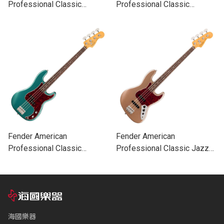
Professional Classic
Professional Classic
Precision Bass Maple 電貝
Mustang Bass Rosewood
斯
電貝斯 (共二色)
Fender American
Fender American
Professional Classic
Professional Classic Jazz
Precision Bass Rosewood
Bass Rosewood 電貝斯 (共
電貝斯 (共二色)
二色)
海國樂器