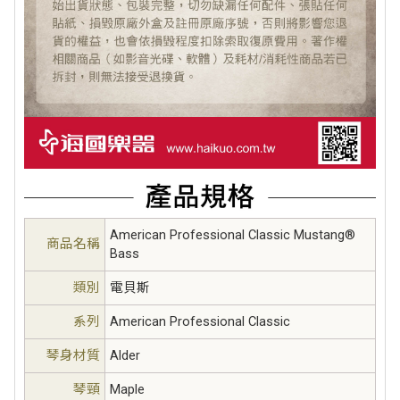
American Professional Classic Mustang®
商品名稱
Bass
類別
電貝斯
系列
American Professional Classic
琴身材質
Alder
琴頸
Maple