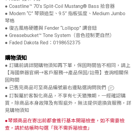
● Coastline™ 70’s Split-Coil Mustang® Bass 拾音器
● Modern “C” 琴頸造型、9.5” 指板弧度、Medium Jumbo
琴格
● 復古風格硬體與 Fender “Lollipop” 調音鈕
● Greasebucket™ Tone System（音色控制更自然）
● Faded Dakota Red：0198652375
購物須知
● 訂購前請詳閱購物須知再下單，保固時間皆不相同，請上
【海國樂器官網→客戶服務→產品保固/註冊】查詢相關保
固時間
● 已售完商品可至商品編號最右邊點選詢問我們
● 訂製屬於客製化商品，不享有七天猶豫期，一經確認購
買，除商品本身故障及有瑕疵外，無法提供退換貨服務，詳
見購物須知
●琴類商品在寄出前都會進行基本開箱檢查，如不需要檢
查，請於結帳時勾選「我不需拆箱檢查」