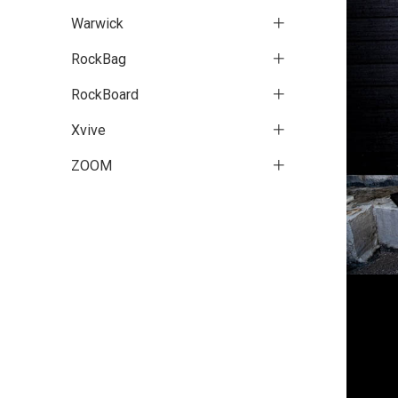
Warwick
RockBag
RockBoard
Xvive
ZOOM