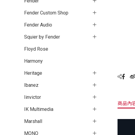
Fender
Fender Custom Shop
Fender Audio
Squier by Fender
Floyd Rose
Harmony
Heritage
Ibanez
Iinvictor
商品內
IK Multimedia
Marshall
MONO