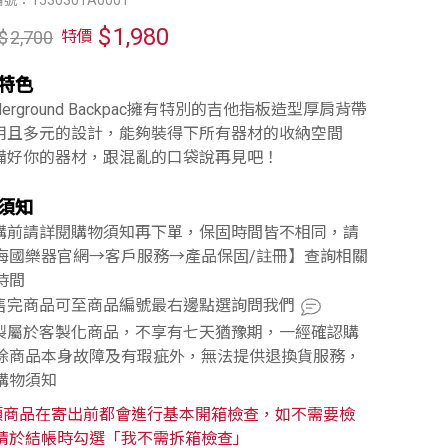
號：1530301A0001
$
1,980
$
2,700
特價
特色
nderground Backpac擁有特別的吉他指板造型厚肩背帶
實用且多元的設計，能夠裝得下所有器材的收納空間
準備好你的器材，跟混亂的口袋說再見吧！
須知
訂購前請詳閱購物須知再下單，保固時間皆不相同，請
海國樂器官網→客戶服務→產品保固/註冊】查詢相關
時間
已售完商品可至商品編號最右邊點選詢問我們
訂製屬於客製化商品，不享有七天猶豫期，一經確認購
除商品本身故障及有瑕疵外，無法提供退換貨服務，
購物須知
類商品在寄出前都會進行基本開箱檢查，如不需要檢
請於結帳時勾選「我不需拆箱檢查」