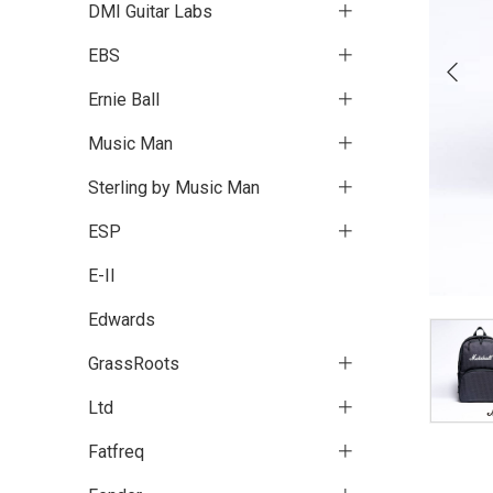
DMI Guitar Labs
EBS
Ernie Ball
Music Man
Sterling by Music Man
ESP
E-II
Edwards
GrassRoots
Ltd
Fatfreq