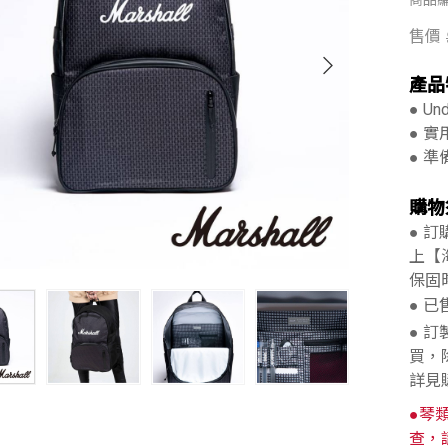
商品編
售價
產品
● U
● 
● 
購物
● 
上【
保固
● 
● 
買，
詳見
●琴
查，