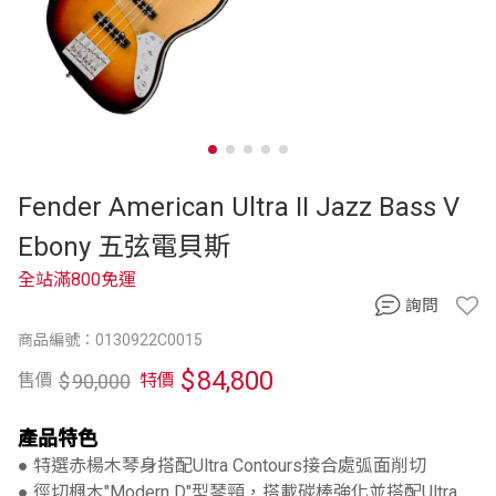
Fender American Ultra II Jazz Bass V
Ebony 五弦電貝斯
全站滿800免運
詢問
商品編號：0130922C0015
$
84,800
$
90,000
售價
特價
產品特色
● 特選赤楊木琴身搭配Ultra Contours接合處弧面削切
● 徑切楓木"Modern D"型琴頸，搭載碳棒強化並搭配Ultra