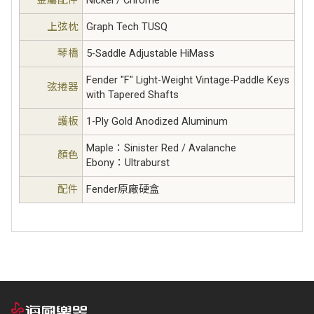
金屬配件
Nickel / Chrome
上弦枕
Graph Tech TUSQ
琴橋
5-Saddle Adjustable HiMass
Fender "F" Light-Weight Vintage-Paddle Keys
弦捲器
with Tapered Shafts
護板
1-Ply Gold Anodized Aluminum
Maple：Sinister Red / Avalanche
顏色
Ebony：Ultraburst
配件
Fender原廠硬盒