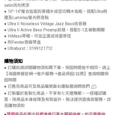
satin消光烤漆
● 10"-14"複合弧度的黑檀木或徑切楓木指板，搭配Ultra倒
邊及Luminlay螢光側音點
● Ultra II Noiseless Vintage Jazz Bass拾音器
● Ultra II Active Bass Preamp前級，搭配S-1主被動開關
● HiMass琴橋，可從正面或背面穿弦
● 附Fender原廠琴盒
● Ultraburst：0199121712
購物須知
● 訂購前請詳閱購物須知再下單，保固時間皆不相同，請上
【海國樂器官網→客戶服務→產品保固/註冊】查詢相關保
固時間
● 已售完商品可至商品編號最右邊點選詢問我們
● 訂製屬於客製化商品，不享有七天猶豫期，一經確認購
買，除商品本身故障及有瑕疵外，無法提供退換貨服務，詳
見購物須知
●琴類商品在寄出前都會進行基本開箱檢查，如不需要檢