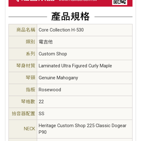
商品名稱
Core Collection H-530
類別
電吉他
系列
Custom Shop
琴身材質
Laminated Ultra Figured Curly Maple
琴頸
Genuine Mahogany
指板
Rosewood
琴格數
22
拾音器配置
SS
Heritage Custom Shop 225 Classic Dogear
NECK
P90